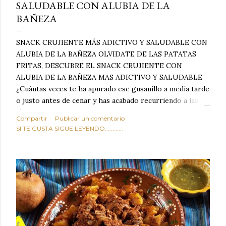
SALUDABLE CON ALUBIA DE LA
BAÑEZA
SNACK CRUJIENTE MÁS ADICTIVO Y SALUDABLE CON
ALUBIA DE LA BAÑEZA OLVIDATE DE LAS PATATAS
FRITAS, DESCUBRE EL SNACK CRUJIENTE CON
ALUBIA DE LA BAÑEZA MAS ADICTIVO Y SALUDABLE
¿Cuántas veces te ha apurado ese gusanillo a media tarde
o justo antes de cenar y has acabado recurriendo a las
típicas patatas de bolsa, frutos secos fritos o snacks
Compartir
Publicar un comentario
ultraprocesados llenos de grasas saturadas y sodio?
SI TE GUSTA SIGUE LEYENDO............
Todos hemos estado ahí. Sin embargo, cuidarse no tiene
por qué significar renunciar al placer de un picoteo
sabroso, con ese toque tostado y crujiente que tanto nos
satisface. Estas alubias crujientes al horno van a cambiar
por completo tu forma de ver las legumbres. Olvídate de
asociar las alubias únicamente a los guisos tradicionales y
copiosos de invierno. Con esta receta simple pero
revolucionaria, transformaremos un ingrediente tan