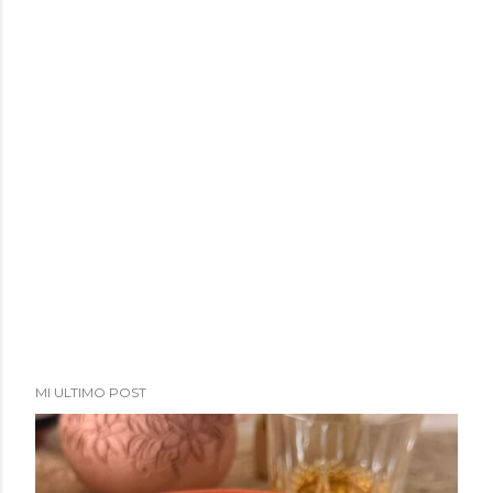
a
d
a
s
MI ULTIMO POST