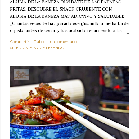
ALUBIA DE LA BAÑEZA OLVIDATE DE LAS PATATAS
FRITAS, DESCUBRE EL SNACK CRUJIENTE CON
ALUBIA DE LA BAÑEZA MAS ADICTIVO Y SALUDABLE
¿Cuántas veces te ha apurado ese gusanillo a media tarde
o justo antes de cenar y has acabado recurriendo a las
típicas patatas de bolsa, frutos secos fritos o snacks
Compartir
Publicar un comentario
ultraprocesados llenos de grasas saturadas y sodio?
SI TE GUSTA SIGUE LEYENDO............
Todos hemos estado ahí. Sin embargo, cuidarse no tiene
por qué significar renunciar al placer de un picoteo
sabroso, con ese toque tostado y crujiente que tanto nos
satisface. Estas alubias crujientes al horno van a cambiar
por completo tu forma de ver las legumbres. Olvídate de
asociar las alubias únicamente a los guisos tradicionales y
copiosos de invierno. Con esta receta simple pero
revolucionaria, transformaremos un ingrediente tan
humilde como la alubia de La Bañeza en un snack ligero,
dorado, cargado de proteína y 100% natural. Es el
sustituto perfecto a los frutos se...