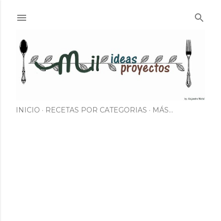
Ir al contenido principal
INICIO
RECETAS POR CATEGORIAS
MÁS…
E
n
t
r