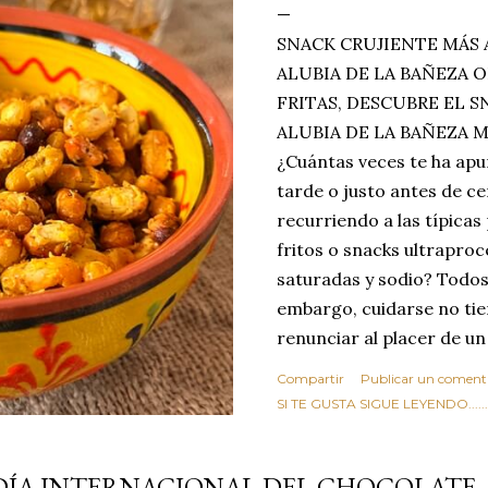
SNACK CRUJIENTE MÁS 
ALUBIA DE LA BAÑEZA O
FRITAS, DESCUBRE EL 
ALUBIA DE LA BAÑEZA 
¿Cuántas veces te ha apu
tarde o justo antes de c
recurriendo a las típicas
fritos o snacks ultraproc
saturadas y sodio? Todos
embargo, cuidarse no tie
renunciar al placer de un
toque tostado y crujiente
Compartir
Publicar un coment
Estas alubias crujientes 
SI TE GUSTA SIGUE LEYENDO........
completo tu forma de ver
asociar las alubias única
DÍA INTERNACIONAL DEL CHOCOLATE
tradicionales y copiosos 