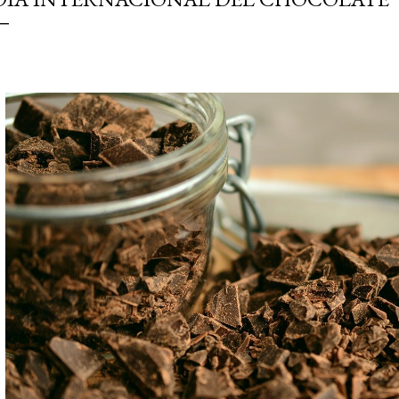
simple pero revoluciona
ingrediente tan humilde 
en un snack ligero, dora
100% natural. Es el sustit