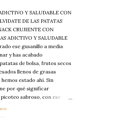
ADICTIVO Y SALUDABLE CON
LVIDATE DE LAS PATATAS
SNACK CRUJIENTE CON
MAS ADICTIVO Y SALUDABLE
rado ese gusanillo a media
enar y has acabado
 patatas de bolsa, frutos secos
esados llenos de grasas
 hemos estado ahí. Sin
ne por qué significar
 picoteo sabroso, con ese
 que tanto nos satisface.
ario
al horno van a cambiar por
....
 las legumbres. Olvídate de
mente a los guisos
de invierno. Con esta receta