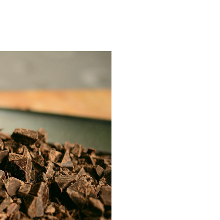
ria, transformaremos un
como la alubia de La Bañeza
do, cargado de proteína y
uto perfecto a los frutos se...