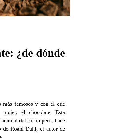
ate: ¿de dónde
es más famosos y con el que
mujer, el chocolate. Esta
rnacional del
cacao
pero, hace
to de
Roahl
Dahl, el autor de
e
.