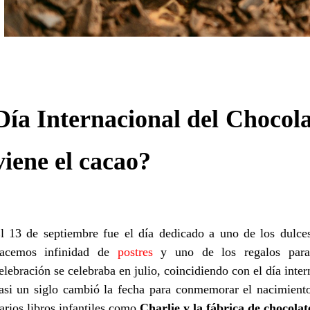
Día Internacional del Chocol
viene el cacao?
l 13 de septiembre fue el día dedicado a uno de los dulc
acemos infinidad de
postres
y uno de los regalos para 
elebración se celebraba en julio, coincidiendo con el día inte
asi un siglo cambió la fecha para conmemorar el nacimien
arios libros infantiles como
Charlie y la fábrica de chocolat