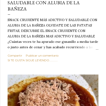
SALUDABLE CON ALUBIA DE LA
BAÑEZA
SNACK CRUJIENTE MÁS ADICTIVO Y SALUDABLE CON
ALUBIA DE LA BAÑEZA OLVIDATE DE LAS PATATAS
FRITAS, DESCUBRE EL SNACK CRUJIENTE CON
ALUBIA DE LA BAÑEZA MAS ADICTIVO Y SALUDABLE
¿Cuántas veces te ha apurado ese gusanillo a media tarde
o justo antes de cenar y has acabado recurriendo a las
típicas patatas de bolsa, frutos secos fritos o snacks
Compartir
Publicar un comentario
ultraprocesados llenos de grasas saturadas y sodio?
SI TE GUSTA SIGUE LEYENDO............
Todos hemos estado ahí. Sin embargo, cuidarse no tiene
por qué significar renunciar al placer de un picoteo
sabroso, con ese toque tostado y crujiente que tanto nos
satisface. Estas alubias crujientes al horno van a cambiar
por completo tu forma de ver las legumbres. Olvídate de
asociar las alubias únicamente a los guisos tradicionales y
copiosos de invierno. Con esta receta simple pero
revolucionaria, transformaremos un ingrediente tan