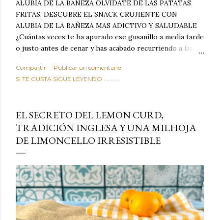
ALUBIA DE LA BAÑEZA OLVIDATE DE LAS PATATAS
FRITAS, DESCUBRE EL SNACK CRUJIENTE CON
ALUBIA DE LA BAÑEZA MAS ADICTIVO Y SALUDABLE
¿Cuántas veces te ha apurado ese gusanillo a media tarde
o justo antes de cenar y has acabado recurriendo a las
típicas patatas de bolsa, frutos secos fritos o snacks
Compartir
Publicar un comentario
ultraprocesados llenos de grasas saturadas y sodio?
SI TE GUSTA SIGUE LEYENDO............
Todos hemos estado ahí. Sin embargo, cuidarse no tiene
por qué significar renunciar al placer de un picoteo
sabroso, con ese toque tostado y crujiente que tanto nos
EL SECRETO DEL LEMON CURD,
satisface. Estas alubias crujientes al horno van a cambiar
TRADICIÓN INGLESA Y UNA MILHOJA
por completo tu forma de ver las legumbres. Olvídate de
DE LIMONCELLO IRRESISTIBLE
asociar las alubias únicamente a los guisos tradicionales y
copiosos de invierno. Con esta receta simple pero
revolucionaria, transformaremos un ingrediente tan
humilde como la alubia de La Bañeza en un snack ligero,
dorado, cargado de proteína y 100% natural. Es el
sustituto perfecto a los frutos se...