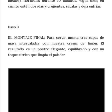
ideales),
hornéalas durante
10 minutos
. Vigila bien; en
cuanto estén doradas y crujientes, sácalas y deja enfriar.
Paso 3
EL MONTAJE FINAL
: Para servir, monta tres capas de
masa intercaladas con nuestra crema de limón. El
resultado es un postre elegante, equilibrado y con un
toque cítrico que limpia el paladar.