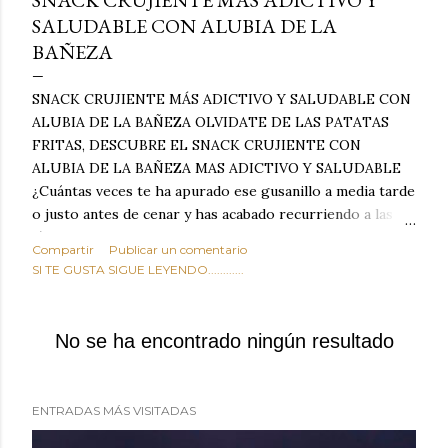
SNACK CRUJIENTE MÁS ADICTIVO Y
SALUDABLE CON ALUBIA DE LA
BAÑEZA
SNACK CRUJIENTE MÁS ADICTIVO Y SALUDABLE CON
ALUBIA DE LA BAÑEZA OLVIDATE DE LAS PATATAS
FRITAS, DESCUBRE EL SNACK CRUJIENTE CON
ALUBIA DE LA BAÑEZA MAS ADICTIVO Y SALUDABLE
¿Cuántas veces te ha apurado ese gusanillo a media tarde
o justo antes de cenar y has acabado recurriendo a las
típicas patatas de bolsa, frutos secos fritos o snacks
Compartir
Publicar un comentario
ultraprocesados llenos de grasas saturadas y sodio?
SI TE GUSTA SIGUE LEYENDO............
Todos hemos estado ahí. Sin embargo, cuidarse no tiene
por qué significar renunciar al placer de un picoteo
sabroso, con ese toque tostado y crujiente que tanto nos
No se ha encontrado ningún resultado
satisface. Estas alubias crujientes al horno van a cambiar
por completo tu forma de ver las legumbres. Olvídate de
asociar las alubias únicamente a los guisos tradicionales y
ENTRADAS MÁS VISITADAS
copiosos de invierno. Con esta receta simple pero
revolucionaria, transformaremos un ingrediente tan