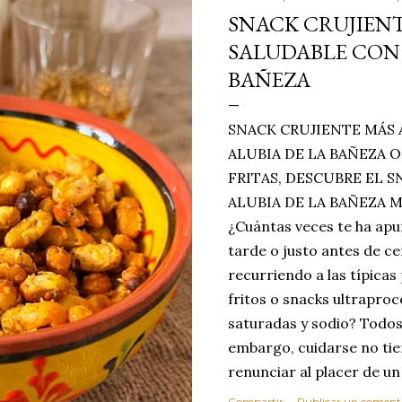
SNACK CRUJIENT
SALUDABLE CON 
BAÑEZA
SNACK CRUJIENTE MÁS 
ALUBIA DE LA BAÑEZA O
FRITAS, DESCUBRE EL 
ALUBIA DE LA BAÑEZA 
¿Cuántas veces te ha apu
tarde o justo antes de c
recurriendo a las típicas
fritos o snacks ultraproc
saturadas y sodio? Todos
embargo, cuidarse no tie
renunciar al placer de un
toque tostado y crujiente
Compartir
Publicar un coment