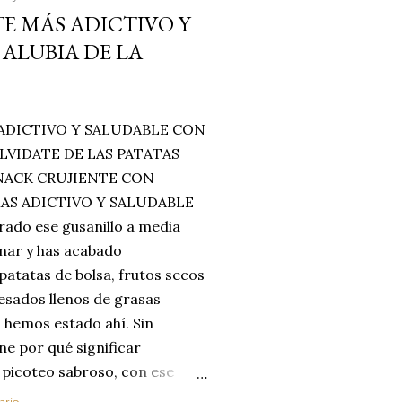
E MÁS ADICTIVO Y
ALUBIA DE LA
ADICTIVO Y SALUDABLE CON
LVIDATE DE LAS PATATAS
SNACK CRUJIENTE CON
MAS ADICTIVO Y SALUDABLE
rado ese gusanillo a media
enar y has acabado
 patatas de bolsa, frutos secos
esados llenos de grasas
 hemos estado ahí. Sin
ne por qué significar
 picoteo sabroso, con ese
 que tanto nos satisface.
ario