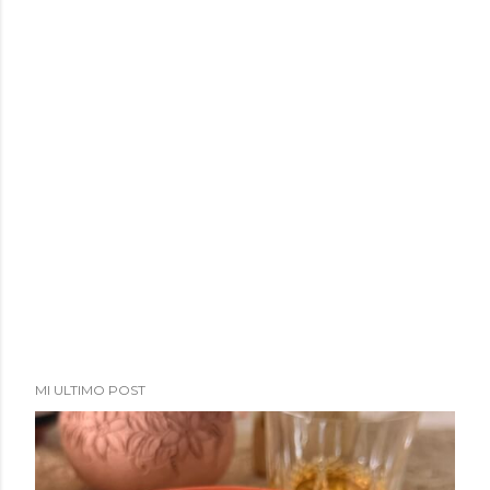
a
d
a
s
MI ULTIMO POST