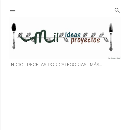
Ir al contenido principal
INICIO
RECETAS POR CATEGORIAS
MÁS…
E
n
t
r