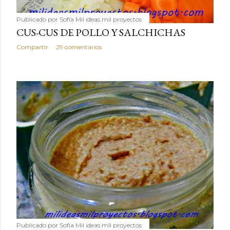
Publicado por
Sofía Mil ideas mil proyectos
CUS-CUS DE POLLO Y SALCHICHAS
Compartir
29 comentarios
Publicado por
Sofía Mil ideas mil proyectos