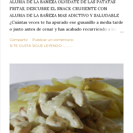
ALUBIA DE LA BAÑEZA OLVIDATE DE LAS PATATAS
FRITAS, DESCUBRE EL SNACK CRUJIENTE CON
ALUBIA DE LA BAÑEZA MAS ADICTIVO Y SALUDABLE
¿Cuántas veces te ha apurado ese gusanillo a media tarde
o justo antes de cenar y has acabado recurriendo a las
típicas patatas de bolsa, frutos secos fritos o snacks
Compartir
Publicar un comentario
ultraprocesados llenos de grasas saturadas y sodio?
SI TE GUSTA SIGUE LEYENDO............
Todos hemos estado ahí. Sin embargo, cuidarse no tiene
por qué significar renunciar al placer de un picoteo
sabroso, con ese toque tostado y crujiente que tanto nos
satisface. Estas alubias crujientes al horno van a cambiar
por completo tu forma de ver las legumbres. Olvídate de
asociar las alubias únicamente a los guisos tradicionales y
copiosos de invierno. Con esta receta simple pero
revolucionaria, transformaremos un ingrediente tan
humilde como la alubia de La Bañeza en un snack ligero,
dorado, cargado de proteína y 100% natural. Es el
sustituto perfecto a los frutos se...