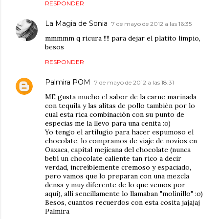
RESPONDER
La Magia de Sonia
7 de mayo de 2012 a las 16:35
mmmmm q ricura !!!! para dejar el platito limpio,
besos
RESPONDER
Palmira POM
7 de mayo de 2012 a las 18:31
ME gusta mucho el sabor de la carne marinada
con tequila y las alitas de pollo también por lo
cual esta rica combinación con su punto de
especias me la llevo para una cenita :o)
Yo tengo el artilugio para hacer espumoso el
chocolate, lo compramos de viaje de novios en
Oaxaca, capital mejicana del chocolate (nunca
bebí un chocolate caliente tan rico a decir
verdad, increíblemente cremoso y espaciado,
pero vamos que lo preparan con una mezcla
densa y muy diferente de lo que vemos por
aquí), allí sencillamente lo llamaban "molinillo" :o)
Besos, cuantos recuerdos con esta cosita jajajaj
Palmira