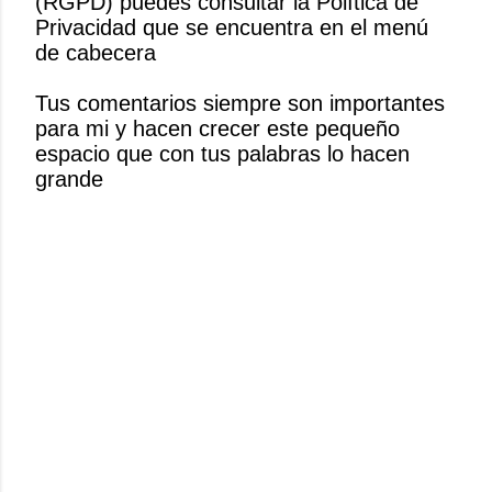
(RGPD) puedes consultar la Política de
i
Privacidad que se encuentra en el menú
c
de cabecera
a
r
Tus comentarios siempre son importantes
u
para mi y hacen crecer este pequeño
n
espacio que con tus palabras lo hacen
c
grande
o
m
e
n
t
a
r
i
o