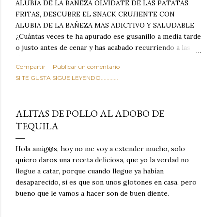
ALUBIA DE LA BAÑEZA OLVIDATE DE LAS PATATAS
FRITAS, DESCUBRE EL SNACK CRUJIENTE CON
ALUBIA DE LA BAÑEZA MAS ADICTIVO Y SALUDABLE
¿Cuántas veces te ha apurado ese gusanillo a media tarde
o justo antes de cenar y has acabado recurriendo a las
típicas patatas de bolsa, frutos secos fritos o snacks
Compartir
Publicar un comentario
ultraprocesados llenos de grasas saturadas y sodio?
SI TE GUSTA SIGUE LEYENDO............
Todos hemos estado ahí. Sin embargo, cuidarse no tiene
por qué significar renunciar al placer de un picoteo
sabroso, con ese toque tostado y crujiente que tanto nos
ALITAS DE POLLO AL ADOBO DE
satisface. Estas alubias crujientes al horno van a cambiar
TEQUILA
por completo tu forma de ver las legumbres. Olvídate de
asociar las alubias únicamente a los guisos tradicionales y
copiosos de invierno. Con esta receta simple pero
Hola amig@s, hoy no me voy a extender mucho, solo
revolucionaria, transformaremos un ingrediente tan
quiero daros una receta deliciosa, que yo la verdad no
humilde como la alubia de La Bañeza en un snack ligero,
llegue a catar, porque cuando llegue ya habían
dorado, cargado de proteína y 100% natural. Es el
desaparecido, si es que son unos glotones en casa, pero
sustituto perfecto a los frutos se...
bueno que le vamos a hacer son de buen diente.