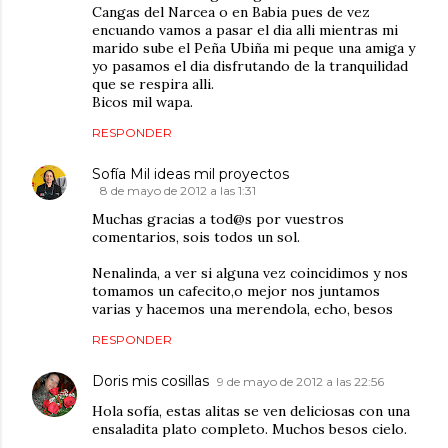
Cangas del Narcea o en Babia pues de vez
encuando vamos a pasar el dia alli mientras mi
marido sube el Peña Ubiña mi peque una amiga y
yo pasamos el dia disfrutando de la tranquilidad
que se respira alli.
Bicos mil wapa.
RESPONDER
Sofía Mil ideas mil proyectos
8 de mayo de 2012 a las 1:31
Muchas gracias a tod@s por vuestros
comentarios, sois todos un sol.
Nenalinda, a ver si alguna vez coincidimos y nos
tomamos un cafecito,o mejor nos juntamos
varias y hacemos una merendola, echo, besos
RESPONDER
Doris mis cosillas
9 de mayo de 2012 a las 22:56
Hola sofía, estas alitas se ven deliciosas con una
ensaladita plato completo. Muchos besos cielo.