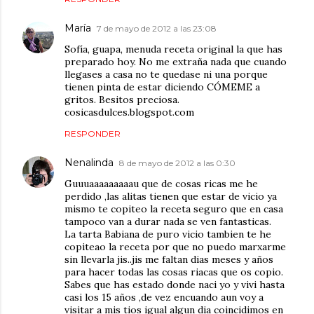
María
7 de mayo de 2012 a las 23:08
Sofía, guapa, menuda receta original la que has
preparado hoy. No me extraña nada que cuando
llegases a casa no te quedase ni una porque
tienen pinta de estar diciendo CÓMEME a
gritos. Besitos preciosa.
cosicasdulces.blogspot.com
RESPONDER
Nenalinda
8 de mayo de 2012 a las 0:30
Guuuaaaaaaaaau que de cosas ricas me he
perdido ,las alitas tienen que estar de vicio ya
mismo te copiteo la receta seguro que en casa
tampoco van a durar nada se ven fantasticas.
La tarta Babiana de puro vicio tambien te he
copiteao la receta por que no puedo marxarme
sin llevarla jis..jis me faltan dias meses y años
para hacer todas las cosas riacas que os copio.
Sabes que has estado donde naci yo y vivi hasta
casi los 15 años ,de vez encuando aun voy a
visitar a mis tios igual algun dia coincidimos en