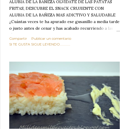
ALUBIA DE LA BAÑEZA OLVIDATE DE LAS PATATAS
FRITAS, DESCUBRE EL SNACK CRUJIENTE CON
ALUBIA DE LA BAÑEZA MAS ADICTIVO Y SALUDABLE
¿Cuántas veces te ha apurado ese gusanillo a media tarde
o justo antes de cenar y has acabado recurriendo a las
típicas patatas de bolsa, frutos secos fritos o snacks
Compartir
Publicar un comentario
ultraprocesados llenos de grasas saturadas y sodio?
SI TE GUSTA SIGUE LEYENDO............
Todos hemos estado ahí. Sin embargo, cuidarse no tiene
por qué significar renunciar al placer de un picoteo
sabroso, con ese toque tostado y crujiente que tanto nos
satisface. Estas alubias crujientes al horno van a cambiar
por completo tu forma de ver las legumbres. Olvídate de
asociar las alubias únicamente a los guisos tradicionales y
copiosos de invierno. Con esta receta simple pero
revolucionaria, transformaremos un ingrediente tan
humilde como la alubia de La Bañeza en un snack ligero,
dorado, cargado de proteína y 100% natural. Es el
sustituto perfecto a los frutos se...