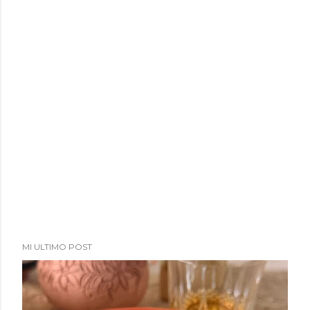
a
d
a
s
MI ULTIMO POST