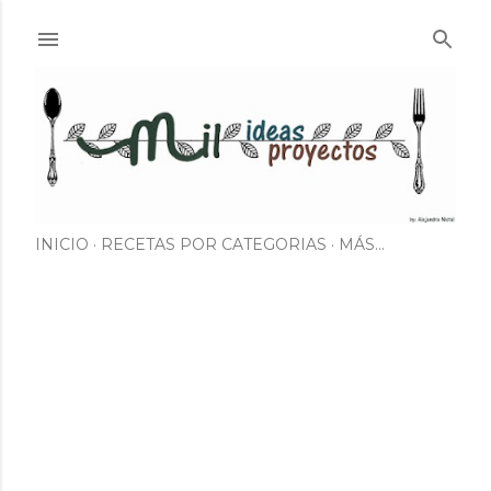
Ir al contenido principal
INICIO
RECETAS POR CATEGORIAS
MÁS…
E
n
t
r