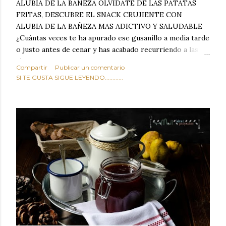
ALUBIA DE LA BAÑEZA OLVIDATE DE LAS PATATAS
FRITAS, DESCUBRE EL SNACK CRUJIENTE CON
ALUBIA DE LA BAÑEZA MAS ADICTIVO Y SALUDABLE
¿Cuántas veces te ha apurado ese gusanillo a media tarde
o justo antes de cenar y has acabado recurriendo a las
típicas patatas de bolsa, frutos secos fritos o snacks
Compartir
Publicar un comentario
ultraprocesados llenos de grasas saturadas y sodio?
SI TE GUSTA SIGUE LEYENDO............
Todos hemos estado ahí. Sin embargo, cuidarse no tiene
por qué significar renunciar al placer de un picoteo
sabroso, con ese toque tostado y crujiente que tanto nos
satisface. Estas alubias crujientes al horno van a cambiar
por completo tu forma de ver las legumbres. Olvídate de
asociar las alubias únicamente a los guisos tradicionales y
copiosos de invierno. Con esta receta simple pero
revolucionaria, transformaremos un ingrediente tan
humilde como la alubia de La Bañeza en un snack ligero,
dorado, cargado de proteína y 100% natural. Es el
sustituto perfecto a los frutos se...