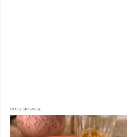
a
d
a
s
MI ULTIMO POST