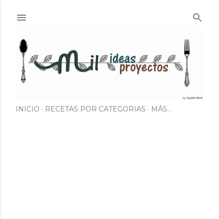
Ir al contenido principal
INICIO
RECETAS POR CATEGORIAS
MÁS…
E
n
t
r