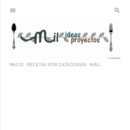
Ir al contenido principal
INICIO
RECETAS POR CATEGORIAS
MÁS…
E
n
t
r