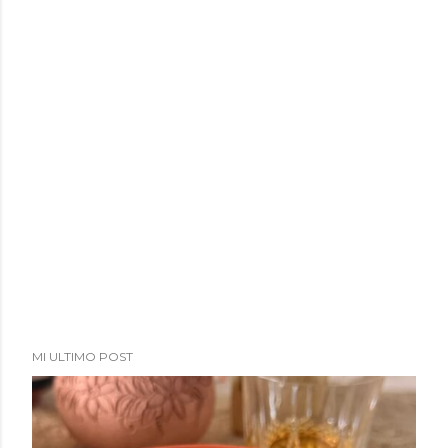
a
d
a
s
MI ULTIMO POST