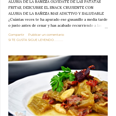
ALUBIA DE LA BAÑEZA OLVIDATE DE LAS PATATAS
FRITAS, DESCUBRE EL SNACK CRUJIENTE CON
ALUBIA DE LA BAÑEZA MAS ADICTIVO Y SALUDABLE
¿Cuántas veces te ha apurado ese gusanillo a media tarde
o justo antes de cenar y has acabado recurriendo a las
típicas patatas de bolsa, frutos secos fritos o snacks
Compartir
Publicar un comentario
ultraprocesados llenos de grasas saturadas y sodio?
SI TE GUSTA SIGUE LEYENDO............
Todos hemos estado ahí. Sin embargo, cuidarse no tiene
por qué significar renunciar al placer de un picoteo
sabroso, con ese toque tostado y crujiente que tanto nos
satisface. Estas alubias crujientes al horno van a cambiar
por completo tu forma de ver las legumbres. Olvídate de
asociar las alubias únicamente a los guisos tradicionales y
copiosos de invierno. Con esta receta simple pero
revolucionaria, transformaremos un ingrediente tan
humilde como la alubia de La Bañeza en un snack ligero,
dorado, cargado de proteína y 100% natural. Es el
sustituto perfecto a los frutos se...