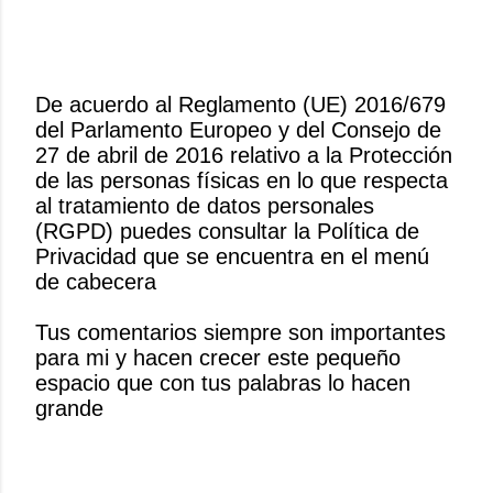
De acuerdo al Reglamento (UE) 2016/679
del Parlamento Europeo y del Consejo de
P
27 de abril de 2016 relativo a la Protección
u
de las personas físicas en lo que respecta
b
al tratamiento de datos personales
l
(RGPD) puedes consultar la Política de
i
Privacidad que se encuentra en el menú
c
de cabecera
a
r
Tus comentarios siempre son importantes
u
para mi y hacen crecer este pequeño
n
espacio que con tus palabras lo hacen
c
grande
o
m
e
n