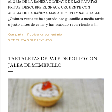
ALUBIA DE LA BAÑEZA OLVIDATE DE LAS PATATAS
FRITAS, DESCUBRE EL SNACK CRUJIENTE CON
ALUBIA DE LA BAÑEZA MAS ADICTIVO Y SALUDABLE
¿Cuántas veces te ha apurado ese gusanillo a media tarde
o justo antes de cenar y has acabado recurriendo a las
típicas patatas de bolsa, frutos secos fritos o snacks
Compartir
Publicar un comentario
ultraprocesados llenos de grasas saturadas y sodio?
SI TE GUSTA SIGUE LEYENDO............
Todos hemos estado ahí. Sin embargo, cuidarse no tiene
por qué significar renunciar al placer de un picoteo
sabroso, con ese toque tostado y crujiente que tanto nos
TARTALETAS DE PATE DE POLLO CON
satisface. Estas alubias crujientes al horno van a cambiar
JALEA DE MEMBRILLO
por completo tu forma de ver las legumbres. Olvídate de
asociar las alubias únicamente a los guisos tradicionales y
copiosos de invierno. Con esta receta simple pero
revolucionaria, transformaremos un ingrediente tan
humilde como la alubia de La Bañeza en un snack ligero,
dorado, cargado de proteína y 100% natural. Es el
sustituto perfecto a los frutos se...