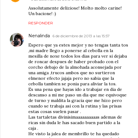
Assolutamente deliziose! Molto molto carine!
Un bacione! :)
RESPONDER
Nenalinda
6 de diciembre de 2013 a las 15:57
Espero que ya estes mejor y no tengas tanta tos
,mi madre llego a ponerse al cebolla en la
mesilla de noxe todos los dias para ver si dejaba
de roncar despues de haber probado con el
corcho debajo de la almohada aconsejada por
una amiga ,trucos ambos que no surtieron
elmenor efecto jajaja pero no sabia que la
cebolla tambien se ponia para aliviar la tos.
Es una pena que hayas ido a trabajar en dia de
descanso a mi me paso un dia que me equivoque
de turno y maldita la gracia que me hizo pero
cuando se trabaja asi con la rutina y las prisas
estas cosas suelen pasar .
Las tartaletas divinisimaaaaaaaaaas ademas de
ricas sin duda le has sacado buen partido a la
caja .
He visto la jalea de membrillo te ha quedado