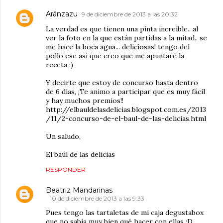
Aránzazu
9 de diciembre de 2013 a las 20:32
La verdad es que tienen una pinta increíble.. al
ver la foto en la que están partidas a la mitad.. se
me hace la boca agua... deliciosas! tengo del
pollo ese asi que creo que me apuntaré la
receta :)
Y decirte que estoy de concurso hasta dentro
de 6 días, ¡Te animo a participar que es muy fácil
y hay muchos premios!!
http://elbauldelasdelicias.blogspot.com.es/2013
/11/2-concurso-de-el-baul-de-las-delicias.html
Un saludo,
El baúl de las delicias
RESPONDER
Beatriz Mandarinas
10 de diciembre de 2013 a las 9:33
Pues tengo las tartaletas de mi caja degustabox
que no sabía muy bien qué hacer con ellas :D