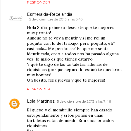
RESPONDER
Esmeralda-Recelandia
5 de diciembre de 2013 a las 5:45
Hola Sofía, primero desearte que te mejores
muy pronto!
Aunque no te voy a mentir y si me reí un
poquito con lo del trabajo, pero poquito, eh?
casi nada... Me perdonas? Es que me sentí
identificada, creo a todos nos ha pasado alguna
vez, lo malo es que tienes catarro.
Y qué te digo de las tartaletas, además de
riquísimas (porque seguro lo están) te quedaron
muy bonitas!
Un besito, feliz jueves y que te mejores!
RESPONDER
Lola Martínez
5 de diciembre de 2013 a las 7:46
El queso y el membrillo siempre han casado
estupendamente y si los pones en unas
tartaletas están de miedo. Son unos bocados
riquísimos.