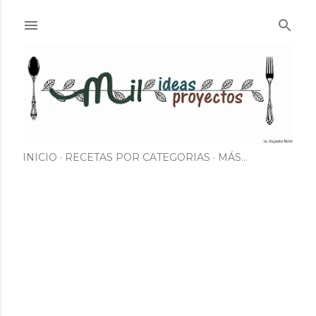
Ir al contenido principal
INICIO
RECETAS POR CATEGORIAS
MÁS…
E
n
t
r