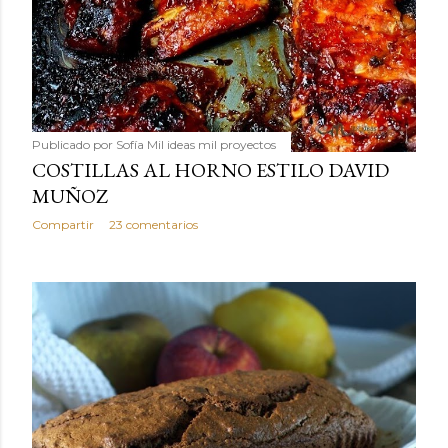
Publicado por
Sofía Mil ideas mil proyectos
COSTILLAS AL HORNO ESTILO DAVID
MUÑOZ
Compartir
23 comentarios