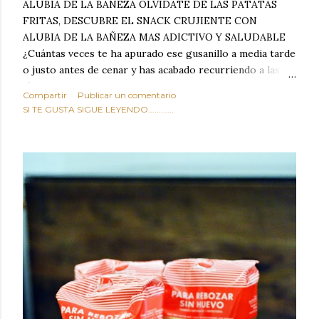
ALUBIA DE LA BAÑEZA OLVIDATE DE LAS PATATAS
FRITAS, DESCUBRE EL SNACK CRUJIENTE CON
ALUBIA DE LA BAÑEZA MAS ADICTIVO Y SALUDABLE
¿Cuántas veces te ha apurado ese gusanillo a media tarde
o justo antes de cenar y has acabado recurriendo a las
típicas patatas de bolsa, frutos secos fritos o snacks
Compartir
Publicar un comentario
ultraprocesados llenos de grasas saturadas y sodio?
SI TE GUSTA SIGUE LEYENDO............
Todos hemos estado ahí. Sin embargo, cuidarse no tiene
por qué significar renunciar al placer de un picoteo
sabroso, con ese toque tostado y crujiente que tanto nos
satisface. Estas alubias crujientes al horno van a cambiar
por completo tu forma de ver las legumbres. Olvídate de
asociar las alubias únicamente a los guisos tradicionales y
copiosos de invierno. Con esta receta simple pero
revolucionaria, transformaremos un ingrediente tan
humilde como la alubia de La Bañeza en un snack ligero,
dorado, cargado de proteína y 100% natural. Es el
sustituto perfecto a los frutos se...