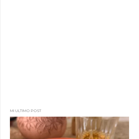
a
d
a
s
MI ULTIMO POST