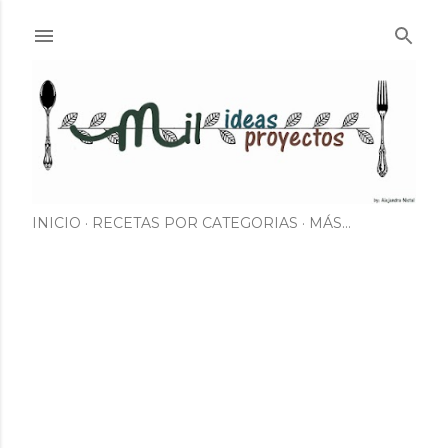
Ir al contenido principal
INICIO
RECETAS POR CATEGORIAS
MÁS…
E
n
t
r