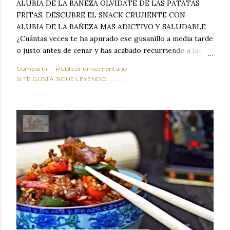
ALUBIA DE LA BAÑEZA OLVIDATE DE LAS PATATAS
FRITAS, DESCUBRE EL SNACK CRUJIENTE CON
ALUBIA DE LA BAÑEZA MAS ADICTIVO Y SALUDABLE
¿Cuántas veces te ha apurado ese gusanillo a media tarde
o justo antes de cenar y has acabado recurriendo a las
típicas patatas de bolsa, frutos secos fritos o snacks
Compartir
Publicar un comentario
ultraprocesados llenos de grasas saturadas y sodio?
SI TE GUSTA SIGUE LEYENDO............
Todos hemos estado ahí. Sin embargo, cuidarse no tiene
por qué significar renunciar al placer de un picoteo
sabroso, con ese toque tostado y crujiente que tanto nos
satisface. Estas alubias crujientes al horno van a cambiar
por completo tu forma de ver las legumbres. Olvídate de
asociar las alubias únicamente a los guisos tradicionales y
copiosos de invierno. Con esta receta simple pero
revolucionaria, transformaremos un ingrediente tan
humilde como la alubia de La Bañeza en un snack ligero,
dorado, cargado de proteína y 100% natural. Es el
sustituto perfecto a los frutos se...