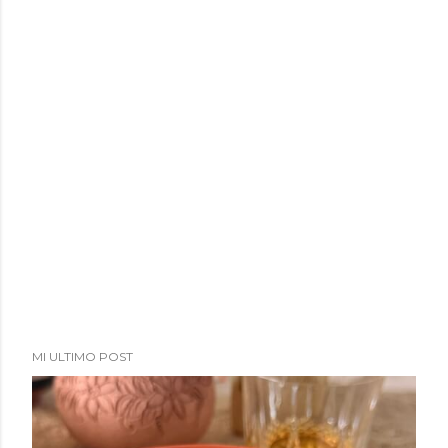
a
d
a
s
MI ULTIMO POST