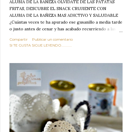
ALUBIA DE LA BAÑEZA OLVIDATE DE LAS PATATAS
FRITAS, DESCUBRE EL SNACK CRUJIENTE CON
ALUBIA DE LA BAÑEZA MAS ADICTIVO Y SALUDABLE
¿Cuántas veces te ha apurado ese gusanillo a media tarde
o justo antes de cenar y has acabado recurriendo a las
típicas patatas de bolsa, frutos secos fritos o snacks
Compartir
Publicar un comentario
ultraprocesados llenos de grasas saturadas y sodio?
SI TE GUSTA SIGUE LEYENDO............
Todos hemos estado ahí. Sin embargo, cuidarse no tiene
por qué significar renunciar al placer de un picoteo
sabroso, con ese toque tostado y crujiente que tanto nos
satisface. Estas alubias crujientes al horno van a cambiar
por completo tu forma de ver las legumbres. Olvídate de
asociar las alubias únicamente a los guisos tradicionales y
copiosos de invierno. Con esta receta simple pero
revolucionaria, transformaremos un ingrediente tan
humilde como la alubia de La Bañeza en un snack ligero,
dorado, cargado de proteína y 100% natural. Es el
sustituto perfecto a los frutos se...