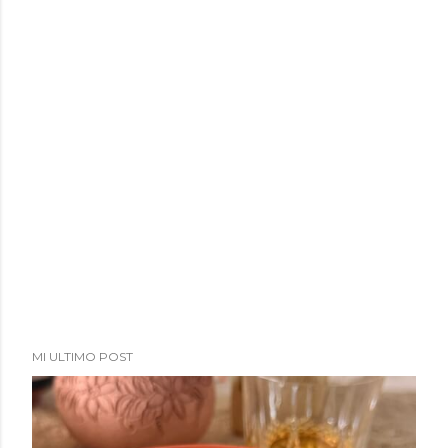
a
d
a
s
MI ULTIMO POST