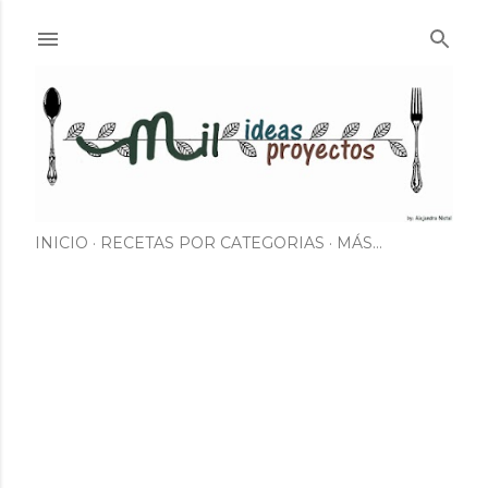
Ir al contenido principal
INICIO
RECETAS POR CATEGORIAS
MÁS…
E
n
t
r