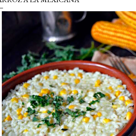
simple pero revoluciona
ingrediente tan humilde 
en un snack ligero, dora
100% natural. Es el sustit