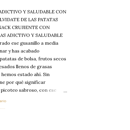
ADICTIVO Y SALUDABLE CON
LVIDATE DE LAS PATATAS
SNACK CRUJIENTE CON
MAS ADICTIVO Y SALUDABLE
rado ese gusanillo a media
enar y has acabado
 patatas de bolsa, frutos secos
esados llenos de grasas
 hemos estado ahí. Sin
ne por qué significar
 picoteo sabroso, con ese
 que tanto nos satisface.
ario
al horno van a cambiar por
....
 las legumbres. Olvídate de
mente a los guisos
de invierno. Con esta receta