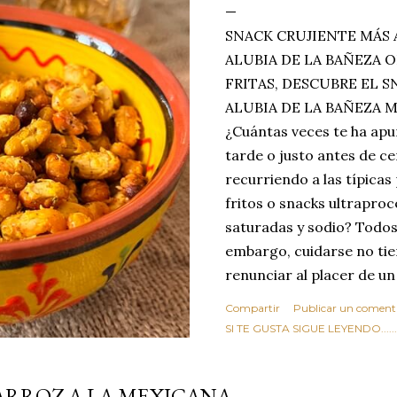
SNACK CRUJIENTE MÁS 
ALUBIA DE LA BAÑEZA O
FRITAS, DESCUBRE EL 
ALUBIA DE LA BAÑEZA 
¿Cuántas veces te ha apu
tarde o justo antes de c
recurriendo a las típicas
fritos o snacks ultraproc
saturadas y sodio? Todos
embargo, cuidarse no tie
renunciar al placer de un
toque tostado y crujiente
Compartir
Publicar un coment
Estas alubias crujientes 
SI TE GUSTA SIGUE LEYENDO........
completo tu forma de ver
asociar las alubias única
ARROZ A LA MEXICANA
tradicionales y copiosos 