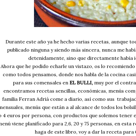
Durante este año ya he hecho varias recetas, aunque tod
publicado ninguna y siendo más sincera, nunca me hab
detenidamente, sino que directamente había id
Ahora que he podido echarle un vistazo, os lo recomiendo 
como todos pensamos, donde nos habla de la cocina casi 
para sus comensales en
EL BULLI,
muy por el contra
encontramos recetas sencillas, económicas, menús comple
familia Ferran Adriá come a diario, así como sus trabajad
mensuales, menús que están a al alcance de todos los bolsil
o 4 euros por persona, con productos que solemos tener 
enú viene planificado para 2,6, 20 y 75 personas, en esta r
haga de este libro, voy a dar la receta para