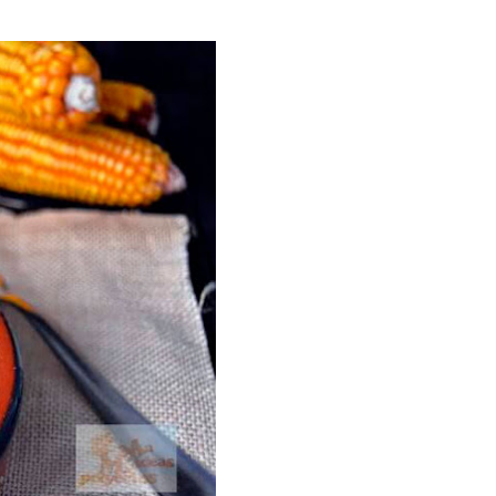
ria, transformaremos un
como la alubia de La Bañeza
do, cargado de proteína y
uto perfecto a los frutos se...