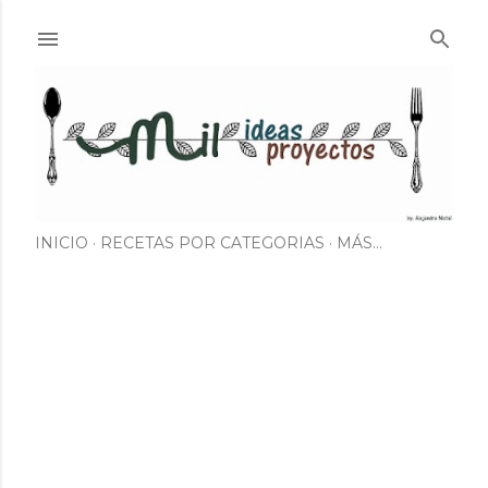
Ir al contenido principal
INICIO
RECETAS POR CATEGORIAS
MÁS…
E
n
t
r