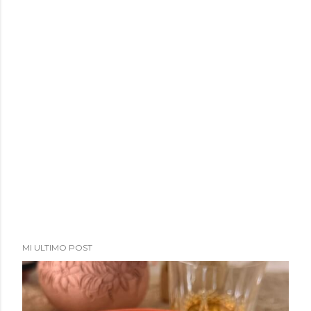
a
d
a
s
MI ULTIMO POST