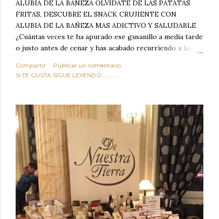
ALUBIA DE LA BAÑEZA OLVIDATE DE LAS PATATAS
FRITAS, DESCUBRE EL SNACK CRUJIENTE CON
ALUBIA DE LA BAÑEZA MAS ADICTIVO Y SALUDABLE
¿Cuántas veces te ha apurado ese gusanillo a media tarde
o justo antes de cenar y has acabado recurriendo a las
típicas patatas de bolsa, frutos secos fritos o snacks
Compartir
Publicar un comentario
ultraprocesados llenos de grasas saturadas y sodio?
SI TE GUSTA SIGUE LEYENDO............
Todos hemos estado ahí. Sin embargo, cuidarse no tiene
por qué significar renunciar al placer de un picoteo
sabroso, con ese toque tostado y crujiente que tanto nos
satisface. Estas alubias crujientes al horno van a cambiar
por completo tu forma de ver las legumbres. Olvídate de
asociar las alubias únicamente a los guisos tradicionales y
copiosos de invierno. Con esta receta simple pero
revolucionaria, transformaremos un ingrediente tan
humilde como la alubia de La Bañeza en un snack ligero,
dorado, cargado de proteína y 100% natural. Es el
sustituto perfecto a los frutos se...