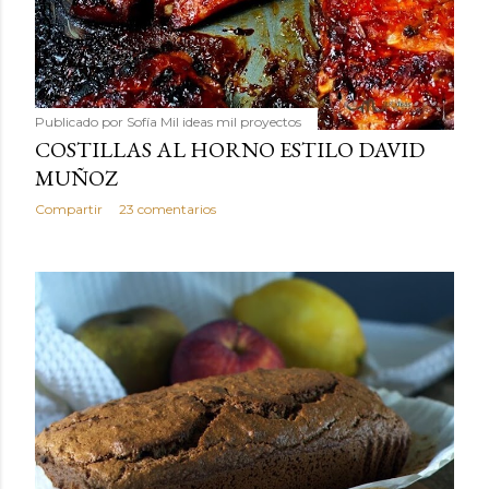
Publicado por
Sofía Mil ideas mil proyectos
COSTILLAS AL HORNO ESTILO DAVID
MUÑOZ
Compartir
23 comentarios