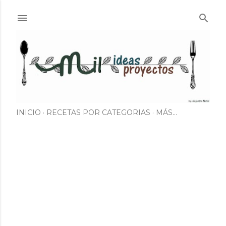
Ir al contenido principal
INICIO
RECETAS POR CATEGORIAS
MÁS…
E
n
t
r