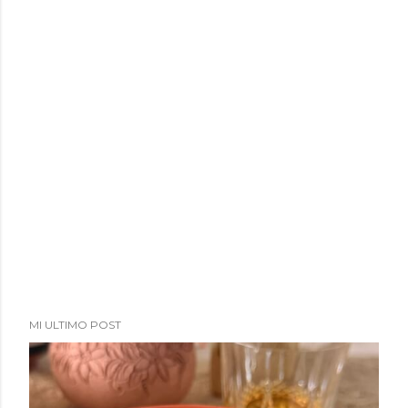
a
d
a
s
MI ULTIMO POST