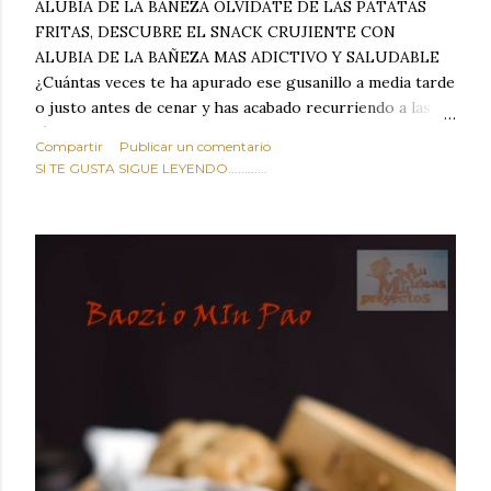
ALUBIA DE LA BAÑEZA OLVIDATE DE LAS PATATAS
FRITAS, DESCUBRE EL SNACK CRUJIENTE CON
ALUBIA DE LA BAÑEZA MAS ADICTIVO Y SALUDABLE
¿Cuántas veces te ha apurado ese gusanillo a media tarde
o justo antes de cenar y has acabado recurriendo a las
típicas patatas de bolsa, frutos secos fritos o snacks
Compartir
Publicar un comentario
ultraprocesados llenos de grasas saturadas y sodio?
SI TE GUSTA SIGUE LEYENDO............
Todos hemos estado ahí. Sin embargo, cuidarse no tiene
por qué significar renunciar al placer de un picoteo
sabroso, con ese toque tostado y crujiente que tanto nos
satisface. Estas alubias crujientes al horno van a cambiar
por completo tu forma de ver las legumbres. Olvídate de
asociar las alubias únicamente a los guisos tradicionales y
copiosos de invierno. Con esta receta simple pero
revolucionaria, transformaremos un ingrediente tan
humilde como la alubia de La Bañeza en un snack ligero,
dorado, cargado de proteína y 100% natural. Es el
sustituto perfecto a los frutos se...