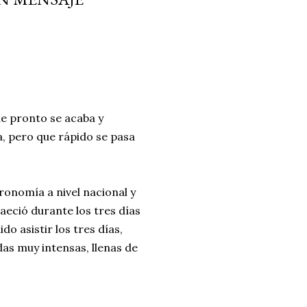
ria, transformaremos un
como la alubia de La Bañeza
do, cargado de proteína y
uto perfecto a los frutos se...
ue pronto se acaba y
a, pero que rápido se pasa
ronomía a nivel nacional y
aeció durante los tres días
o asistir los tres días,
as muy intensas, llenas de