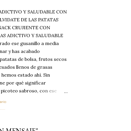
ADICTIVO Y SALUDABLE CON
LVIDATE DE LAS PATATAS
SNACK CRUJIENTE CON
MAS ADICTIVO Y SALUDABLE
rado ese gusanillo a media
enar y has acabado
 patatas de bolsa, frutos secos
esados llenos de grasas
 hemos estado ahí. Sin
ne por qué significar
 picoteo sabroso, con ese
 que tanto nos satisface.
ario
al horno van a cambiar por
....
 las legumbres. Olvídate de
mente a los guisos
N MENSAJE"
de invierno. Con esta receta