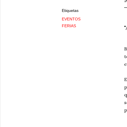
Etiquetas
EVENTOS
FERIAS
"
B
t
e
E
p
q
s
p