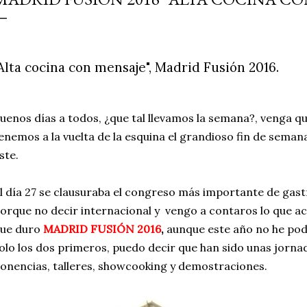
simple pero revoluciona
ingrediente tan humilde 
en un snack ligero, dora
Alta cocina con mensaje", Madrid Fusión 2016.
100% natural. Es el sustit
uenos días a todos, ¿que tal llevamos la semana?, venga q
enemos a la vuelta de la esquina el grandioso fin de seman
ste.
l día 27 se clausuraba el congreso más importante de gast
orque no decir internacional y vengo a contaros lo que ac
ue duro
MADRID FUSIÓN 2016
,
aunque este año no he podid
olo los dos primeros, puedo decir que han sido unas jornad
onencias, talleres, showcooking y demostraciones.