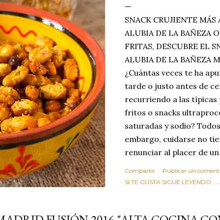
SNACK CRUJIENTE MÁS 
ALUBIA DE LA BAÑEZA O
FRITAS, DESCUBRE EL 
ALUBIA DE LA BAÑEZA 
¿Cuántas veces te ha apu
tarde o justo antes de c
recurriendo a las típicas
fritos o snacks ultraproc
saturadas y sodio? Todos
embargo, cuidarse no tie
renunciar al placer de un
toque tostado y crujiente
Compartir
Publicar un coment
Estas alubias crujientes 
SI TE GUSTA SIGUE LEYENDO........
completo tu forma de ver
asociar las alubias única
MADRID FUSIÓN 2016 "ALTA COCINA CO
tradicionales y copiosos 