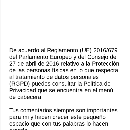
De acuerdo al Reglamento (UE) 2016/679
del Parlamento Europeo y del Consejo de
P
27 de abril de 2016 relativo a la Protección
u
de las personas físicas en lo que respecta
b
al tratamiento de datos personales
l
(RGPD) puedes consultar la Política de
i
Privacidad que se encuentra en el menú
c
de cabecera
a
r
Tus comentarios siempre son importantes
u
para mi y hacen crecer este pequeño
n
espacio que con tus palabras lo hacen
c