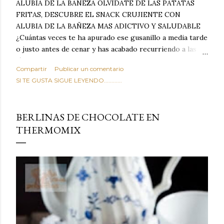
ALUBIA DE LA BAÑEZA OLVIDATE DE LAS PATATAS
FRITAS, DESCUBRE EL SNACK CRUJIENTE CON
ALUBIA DE LA BAÑEZA MAS ADICTIVO Y SALUDABLE
¿Cuántas veces te ha apurado ese gusanillo a media tarde
o justo antes de cenar y has acabado recurriendo a las
típicas patatas de bolsa, frutos secos fritos o snacks
Compartir
Publicar un comentario
ultraprocesados llenos de grasas saturadas y sodio?
SI TE GUSTA SIGUE LEYENDO............
Todos hemos estado ahí. Sin embargo, cuidarse no tiene
por qué significar renunciar al placer de un picoteo
sabroso, con ese toque tostado y crujiente que tanto nos
BERLINAS DE CHOCOLATE EN
satisface. Estas alubias crujientes al horno van a cambiar
THERMOMIX
por completo tu forma de ver las legumbres. Olvídate de
asociar las alubias únicamente a los guisos tradicionales y
copiosos de invierno. Con esta receta simple pero
revolucionaria, transformaremos un ingrediente tan
humilde como la alubia de La Bañeza en un snack ligero,
dorado, cargado de proteína y 100% natural. Es el
sustituto perfecto a los frutos se...