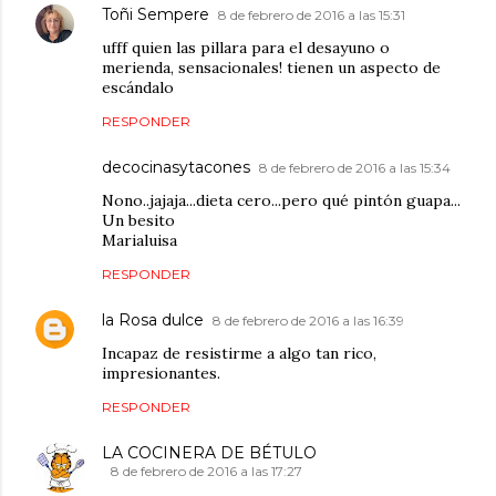
Toñi Sempere
8 de febrero de 2016 a las 15:31
ufff quien las pillara para el desayuno o
merienda, sensacionales! tienen un aspecto de
escándalo
RESPONDER
decocinasytacones
8 de febrero de 2016 a las 15:34
Nono..jajaja...dieta cero...pero qué pintón guapa...
Un besito
Marialuisa
RESPONDER
la Rosa dulce
8 de febrero de 2016 a las 16:39
Incapaz de resistirme a algo tan rico,
impresionantes.
RESPONDER
LA COCINERA DE BÉTULO
8 de febrero de 2016 a las 17:27