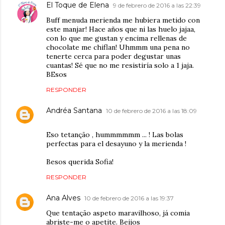
El Toque de Elena
9 de febrero de 2016 a las 22:39
Buff menuda merienda me hubiera metido con
este manjar! Hace años que ni las huelo jajaa,
con lo que me gustan y encima rellenas de
chocolate me chiflan! Uhmmm una pena no
tenerte cerca para poder degustar unas
cuantas! Sé que no me resistiría solo a 1 jaja.
BEsos
RESPONDER
Andréa Santana
10 de febrero de 2016 a las 18:09
Eso tetanção , hummmmmm ... ! Las bolas
perfectas para el desayuno y la merienda !
Besos querida Sofia!
RESPONDER
Ana Alves
10 de febrero de 2016 a las 19:37
Que tentação aspeto maravilhoso, já comia
abriste-me o apetite. Beijos