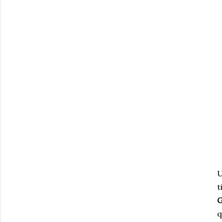
U
t
G
q