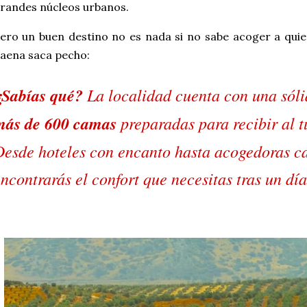
randes núcleos urbanos.
ero un buen destino no es nada si no sabe acoger a quien 
aena saca pecho:
¿Sabías qué?
La localidad cuenta con una sólid
más de 600 camas
preparadas para recibir al t
esde hoteles con encanto hasta acogedoras ca
ncontrarás el confort que necesitas tras un día