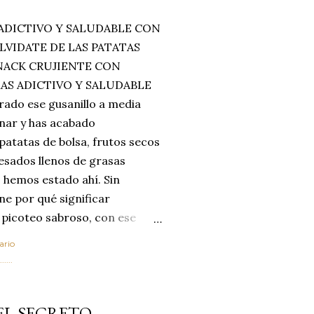
ADICTIVO Y SALUDABLE CON
LVIDATE DE LAS PATATAS
SNACK CRUJIENTE CON
MAS ADICTIVO Y SALUDABLE
rado ese gusanillo a media
enar y has acabado
 patatas de bolsa, frutos secos
esados llenos de grasas
 hemos estado ahí. Sin
ne por qué significar
 picoteo sabroso, con ese
 que tanto nos satisface.
ario
al horno van a cambiar por
....
 las legumbres. Olvídate de
mente a los guisos
EL SECRETO
de invierno. Con esta receta