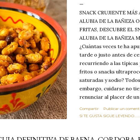
SNACK CRUJIENTE MÁS 
ALUBIA DE LA BAÑEZA O
FRITAS, DESCUBRE EL 
ALUBIA DE LA BAÑEZA 
¿Cuántas veces te ha apu
tarde o justo antes de c
recurriendo a las típicas
fritos o snacks ultraproc
saturadas y sodio? Todos
embargo, cuidarse no tie
renunciar al placer de un
toque tostado y crujiente
Compartir
Publicar un coment
Estas alubias crujientes 
SI TE GUSTA SIGUE LEYENDO........
completo tu forma de ver
asociar las alubias única
GUIA DEFINITIVA DE BAENA, CORDOBA, 
tradicionales y copiosos 