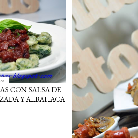
simple pero revoluciona
ingrediente tan humilde 
en un snack ligero, dora
100% natural. Es el sustit
tos
AS CON SALSA DE
ZADA Y ALBAHACA