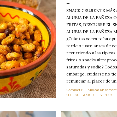
SNACK CRUJIENTE MÁS 
ALUBIA DE LA BAÑEZA O
FRITAS, DESCUBRE EL 
ALUBIA DE LA BAÑEZA 
¿Cuántas veces te ha apu
tarde o justo antes de c
recurriendo a las típicas
fritos o snacks ultraproc
saturadas y sodio? Todos
embargo, cuidarse no tie
renunciar al placer de un
toque tostado y crujiente
Compartir
Publicar un coment
Estas alubias crujientes 
SI TE GUSTA SIGUE LEYENDO........
completo tu forma de ver
asociar las alubias única
tradicionales y copiosos 