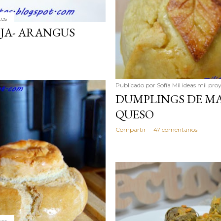
tos
JA- ARANGUS
Publicado por
Sofía Mil ideas mil pro
DUMPLINGS DE M
QUESO
Compartir
47 comentarios