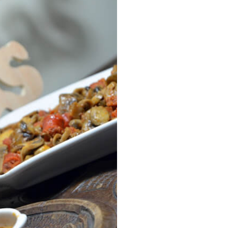
ria, transformaremos un
como la alubia de La Bañeza
do, cargado de proteína y
uto perfecto a los frutos se...