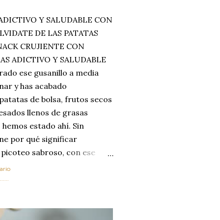
ADICTIVO Y SALUDABLE CON
LVIDATE DE LAS PATATAS
SNACK CRUJIENTE CON
MAS ADICTIVO Y SALUDABLE
rado ese gusanillo a media
enar y has acabado
 patatas de bolsa, frutos secos
esados llenos de grasas
 hemos estado ahí. Sin
ne por qué significar
 picoteo sabroso, con ese
 que tanto nos satisface.
ario
al horno van a cambiar por
....
 las legumbres. Olvídate de
mente a los guisos
de invierno. Con esta receta