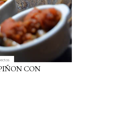
yectos
MPIÑON CON