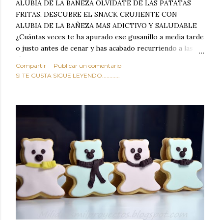
ALUBIA DE LA BAÑEZA OLVIDATE DE LAS PATATAS
FRITAS, DESCUBRE EL SNACK CRUJIENTE CON
ALUBIA DE LA BAÑEZA MAS ADICTIVO Y SALUDABLE
¿Cuántas veces te ha apurado ese gusanillo a media tarde
o justo antes de cenar y has acabado recurriendo a las
típicas patatas de bolsa, frutos secos fritos o snacks
Compartir
Publicar un comentario
ultraprocesados llenos de grasas saturadas y sodio?
SI TE GUSTA SIGUE LEYENDO............
Todos hemos estado ahí. Sin embargo, cuidarse no tiene
por qué significar renunciar al placer de un picoteo
sabroso, con ese toque tostado y crujiente que tanto nos
satisface. Estas alubias crujientes al horno van a cambiar
por completo tu forma de ver las legumbres. Olvídate de
asociar las alubias únicamente a los guisos tradicionales y
copiosos de invierno. Con esta receta simple pero
revolucionaria, transformaremos un ingrediente tan
humilde como la alubia de La Bañeza en un snack ligero,
dorado, cargado de proteína y 100% natural. Es el
sustituto perfecto a los frutos se...