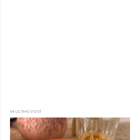
a
d
a
s
MI ULTIMO POST