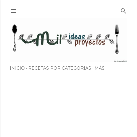
Ir al contenido principal
INICIO
RECETAS POR CATEGORIAS
MÁS…
E
n
t
r