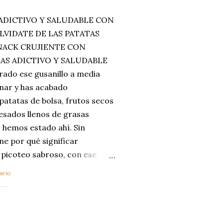
ADICTIVO Y SALUDABLE CON
LVIDATE DE LAS PATATAS
SNACK CRUJIENTE CON
MAS ADICTIVO Y SALUDABLE
rado ese gusanillo a media
enar y has acabado
 patatas de bolsa, frutos secos
esados llenos de grasas
 hemos estado ahí. Sin
ne por qué significar
 picoteo sabroso, con ese
 que tanto nos satisface.
ario
al horno van a cambiar por
....
 las legumbres. Olvídate de
mente a los guisos
de invierno. Con esta receta