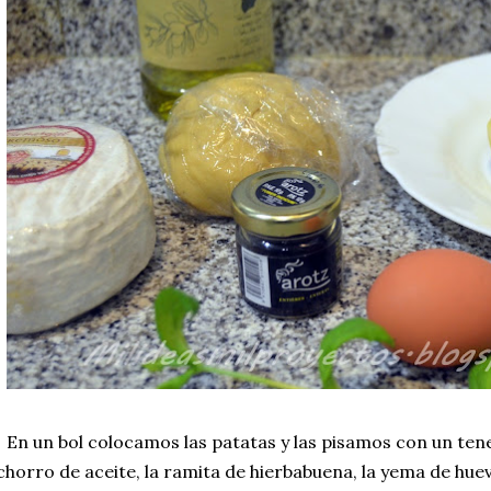
En un bol colocamos las patatas y las pisamos con un ten
chorro de aceite, la ramita de hierbabuena, la yema de hu