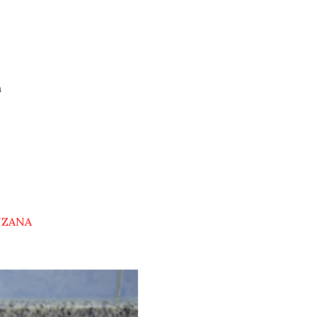
a
NZANA