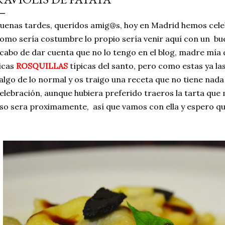
simple pero revoluciona
uenas tardes, queridos amig@s, hoy en Madrid hemos cele
ingrediente tan humilde 
omo sería costumbre lo propio sería venir aquí con un bue
en un snack ligero, dora
cabo de dar cuenta que no lo tengo en el blog, madre mía 
100% natural. Es el sustit
icas
ROSQUILLAS
típicas del santo, pero como estas ya la
algo de lo normal y os traigo una receta que no tiene nada
elebración, aunque hubiera preferido traeros la tarta que
so sera proximamente, así que vamos con ella y espero qu