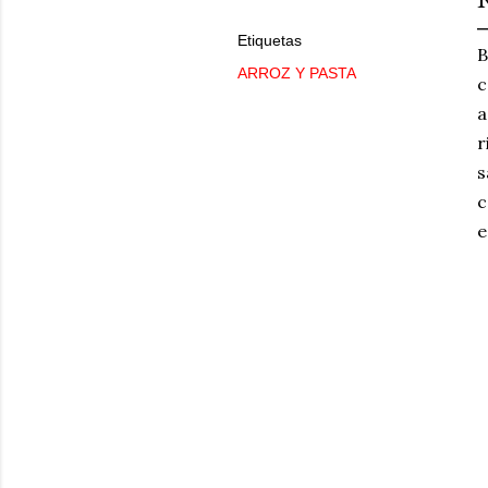
Etiquetas
B
ARROZ Y PASTA
c
a
r
s
c
e