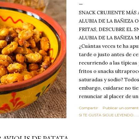
SNACK CRUJIENTE MÁS 
ALUBIA DE LA BAÑEZA O
FRITAS, DESCUBRE EL 
ALUBIA DE LA BAÑEZA 
¿Cuántas veces te ha apu
tarde o justo antes de c
recurriendo a las típicas
fritos o snacks ultraproc
saturadas y sodio? Todos
embargo, cuidarse no tie
renunciar al placer de un
toque tostado y crujiente
Compartir
Publicar un coment
Estas alubias crujientes 
SI TE GUSTA SIGUE LEYENDO........
completo tu forma de ver
asociar las alubias única
RAVIOLIS DE PATATA
tradicionales y copiosos 