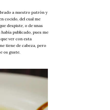
ria, transformaremos un
brado a nuestro patrón y
como la alubia de La Bañeza
n cocido, del cual me
do, cargado de proteína y
que despiste, o de unas
uto perfecto a los frutos se...
s había publicado, pues me
 que ver con esta
 me tiene de cabeza, pero
e os guste.