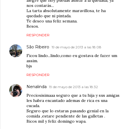
alegré que hoy puedas asistir a la quedada, ya
nos contarás...
La tarta absolutamente maravillosa, te ha
quedado que ni pintada.
Te deseo una feliz semana.
Besos.
RESPONDER
São Ribeiro
19 de mayo de 2013 a las 18:08
Ficou lindo...lindo,como eu gostava de fazer um
assim.
bjs
RESPONDER
Nenalinda
19 de mayo de 2013 a las 18:32
Preciosisimaaa seguro que a tu hija y sus amigas
les habra encantado ademas de rica es una
cucada.
Seguro que lo estaras pasando genial en la
comida ,estare pendiente de las galletas .
Bicos mil y feliz domingo wapa.