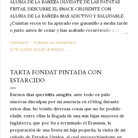
ALUBIA DE LA BAÑEZA OLVIDATE DE LAS PATATAS
FRITAS, DESCUBRE EL SNACK CRUJIENTE CON
ALUBIA DE LA BAÑEZA MAS ADICTIVO Y SALUDABLE
¿Cuántas veces te ha apurado ese gusanillo a media tarde
o justo antes de cenar y has acabado recurriendo a las
típicas patatas de bolsa, frutos secos fritos o snacks
Compartir
Publicar un comentario
ultraprocesados llenos de grasas saturadas y sodio?
SI TE GUSTA SIGUE LEYENDO............
Todos hemos estado ahí. Sin embargo, cuidarse no tiene
por qué significar renunciar al placer de un picoteo
sabroso, con ese toque tostado y crujiente que tanto nos
TARTA FONDAT PINTADA CON
satisface. Estas alubias crujientes al horno van a cambiar
ESTARCIDO
por completo tu forma de ver las legumbres. Olvídate de
asociar las alubias únicamente a los guisos tradicionales y
copiosos de invierno. Con esta receta simple pero
Buenos días querid@s amig@s, ante todo os pido
revolucionaria, transformaremos un ingrediente tan
sinceras disculpas por mi ausencia en el blog durante
humilde como la alubia de La Bañeza en un snack ligero,
estos días, he tenido diversas cosas que no he podido
dorado, cargado de proteína y 100% natural. Es el
eludir, entre ellas la llegada de una mis hijas mayores de
sustituto perfecto a los frutos se...
Inglaterra, que por fin a terminado el Erasmus, la
preparación de una fiesta mi hija pequeña, la visita de mi
cuñado de Estados Unidos, al cual aprovechándome un