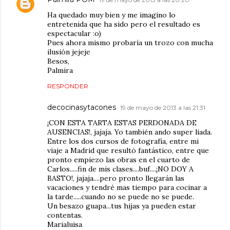
Ha quedado muy bien y me imagino lo
entretenida que ha sido pero el resultado es
espectacular :o)
Pues ahora mismo probaría un trozo con mucha
ilusión jejeje
Besos,
Palmira
RESPONDER
decocinasytacones
19 de mayo de 2013 a las 21:31
¡CON ESTA TARTA ESTAS PERDONADA DE
AUSENCIAS!, jajaja. Yo también ando super liada.
Entre los dos cursos de fotografía, entre mi
viaje a Madrid que resultó fantástico, entre que
pronto empiezo las obras en el cuarto de
Carlos.....fin de mis clases....buf....¡NO DOY A
BASTO!, jajaja....pero pronto llegarán las
vacaciones y tendré mas tiempo para cocinar a
la tarde.....cuando no se puede no se puede.
Un besazo guapa...tus hijas ya pueden estar
contentas.
Marialuisa