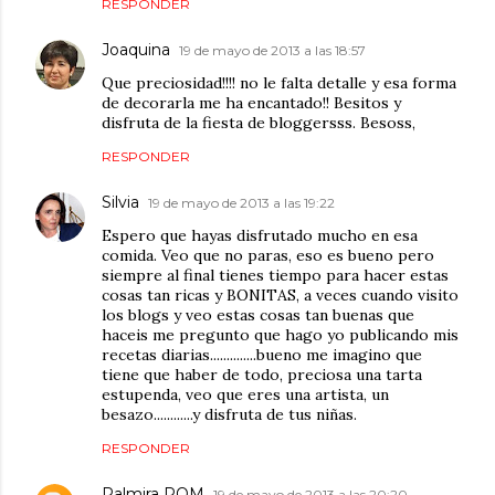
RESPONDER
Joaquina
19 de mayo de 2013 a las 18:57
Que preciosidad!!!! no le falta detalle y esa forma
de decorarla me ha encantado!! Besitos y
disfruta de la fiesta de bloggersss. Besoss,
RESPONDER
Silvia
19 de mayo de 2013 a las 19:22
Espero que hayas disfrutado mucho en esa
comida. Veo que no paras, eso es bueno pero
siempre al final tienes tiempo para hacer estas
cosas tan ricas y BONITAS, a veces cuando visito
los blogs y veo estas cosas tan buenas que
haceis me pregunto que hago yo publicando mis
recetas diarias..............bueno me imagino que
tiene que haber de todo, preciosa una tarta
estupenda, veo que eres una artista, un
besazo............y disfruta de tus niñas.
RESPONDER
Palmira POM
19 de mayo de 2013 a las 20:20