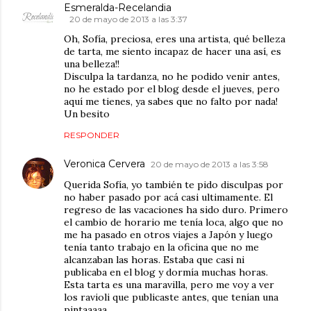
Esmeralda-Recelandia
20 de mayo de 2013 a las 3:37
Oh, Sofía, preciosa, eres una artista, qué belleza
de tarta, me siento incapaz de hacer una así, es
una belleza!!
Disculpa la tardanza, no he podido venir antes,
no he estado por el blog desde el jueves, pero
aquí me tienes, ya sabes que no falto por nada!
Un besito
RESPONDER
Veronica Cervera
20 de mayo de 2013 a las 3:58
Querida Sofía, yo también te pido disculpas por
no haber pasado por acá casi ultimamente. El
regreso de las vacaciones ha sido duro. Primero
el cambio de horario me tenía loca, algo que no
me ha pasado en otros viajes a Japón y luego
tenía tanto trabajo en la oficina que no me
alcanzaban las horas. Estaba que casi ni
publicaba en el blog y dormía muchas horas.
Esta tarta es una maravilla, pero me voy a ver
los ravioli que publicaste antes, que tenían una
pintaaaaa.