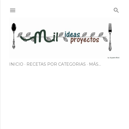
Ir al contenido principal
INICIO
RECETAS POR CATEGORIAS
MÁS…
E
n
t
r