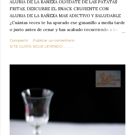
ALUBIA DE LA BAÑEZA OLVIDATE DE LAS PATATAS
FRITAS, DESCUBRE EL SNACK CRUJIENTE CON
ALUBIA DE LA BAÑEZA MAS ADICTIVO Y SALUDABLE
¿Cuántas veces te ha apurado ese gusanillo a media tarde
o justo antes de cenar y has acabado recurriendo a las
típicas patatas de bolsa, frutos secos fritos o snacks
Compartir
Publicar un comentario
ultraprocesados llenos de grasas saturadas y sodio?
SI TE GUSTA SIGUE LEYENDO............
Todos hemos estado ahí. Sin embargo, cuidarse no tiene
por qué significar renunciar al placer de un picoteo
sabroso, con ese toque tostado y crujiente que tanto nos
satisface. Estas alubias crujientes al horno van a cambiar
por completo tu forma de ver las legumbres. Olvídate de
asociar las alubias únicamente a los guisos tradicionales y
copiosos de invierno. Con esta receta simple pero
revolucionaria, transformaremos un ingrediente tan
humilde como la alubia de La Bañeza en un snack ligero,
dorado, cargado de proteína y 100% natural. Es el
sustituto perfecto a los frutos se...