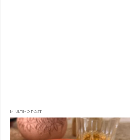
a
d
a
s
MI ULTIMO POST