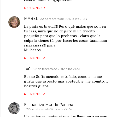
RESPONDER
MABEL
22 de febrero de 2012 a las 21:24
La pinta es brutal!!!! Pero qué malos que son en
tu casa, mira que no dejarte ni un trocito
pequeño para que lo probaras... claro que la
culpa la tienes tú, por hacerles cosas taaaannnn
ricaaaassss!!! jajaja
Mil besos.
RESPONDER
Toñi
22 de febrero de 2012 a las 21:33
Bueno Sofía menudo estofado, como a mi me
gusta, que aspecto más apetecible, me apunto.....
Besitos guapa.
RESPONDER
El atractivo Mundo Panarra
22 de febrero de 2012 a las 21:57
Llevar ingredientes si que los lleva,pero na más