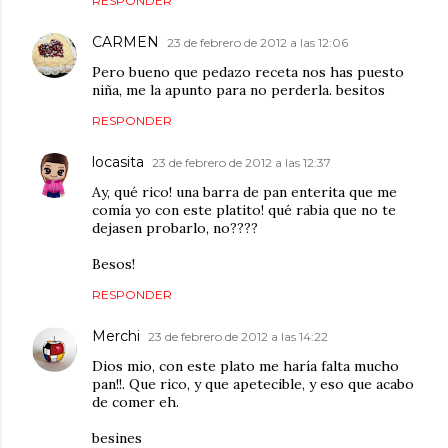
RESPONDER
CARMEN
23 de febrero de 2012 a las 12:06
Pero bueno que pedazo receta nos has puesto
niña, me la apunto para no perderla. besitos
RESPONDER
locasita
23 de febrero de 2012 a las 12:37
Ay, qué rico! una barra de pan enterita que me
comía yo con este platito! qué rabia que no te
dejasen probarlo, no????
Besos!
RESPONDER
Merchi
23 de febrero de 2012 a las 14:22
Dios mio, con este plato me haría falta mucho
pan!!. Que rico, y que apetecible, y eso que acabo
de comer eh.
besines