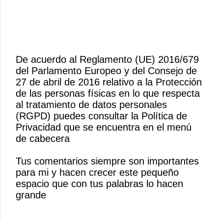
De acuerdo al Reglamento (UE) 2016/679
del Parlamento Europeo y del Consejo de
P
27 de abril de 2016 relativo a la Protección
u
de las personas físicas en lo que respecta
b
al tratamiento de datos personales
l
(RGPD) puedes consultar la Política de
i
Privacidad que se encuentra en el menú
c
de cabecera
a
r
Tus comentarios siempre son importantes
u
para mi y hacen crecer este pequeño
n
espacio que con tus palabras lo hacen
c
grande
o
m
e