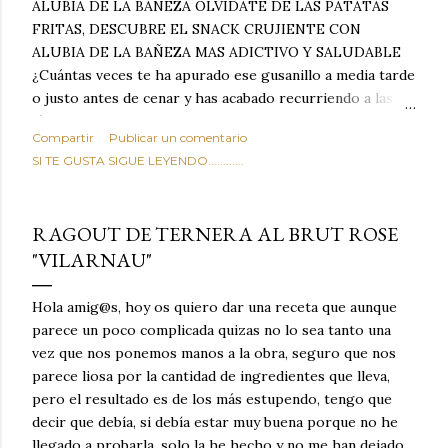
ALUBIA DE LA BAÑEZA OLVIDATE DE LAS PATATAS
FRITAS, DESCUBRE EL SNACK CRUJIENTE CON
ALUBIA DE LA BAÑEZA MAS ADICTIVO Y SALUDABLE
¿Cuántas veces te ha apurado ese gusanillo a media tarde
o justo antes de cenar y has acabado recurriendo a las
típicas patatas de bolsa, frutos secos fritos o snacks
Compartir
Publicar un comentario
ultraprocesados llenos de grasas saturadas y sodio?
SI TE GUSTA SIGUE LEYENDO............
Todos hemos estado ahí. Sin embargo, cuidarse no tiene
por qué significar renunciar al placer de un picoteo
sabroso, con ese toque tostado y crujiente que tanto nos
RAGOUT DE TERNERA AL BRUT ROSE
satisface. Estas alubias crujientes al horno van a cambiar
"VILARNAU"
por completo tu forma de ver las legumbres. Olvídate de
asociar las alubias únicamente a los guisos tradicionales y
copiosos de invierno. Con esta receta simple pero
Hola amig@s, hoy os quiero dar una receta que aunque
revolucionaria, transformaremos un ingrediente tan
parece un poco complicada quizas no lo sea tanto una
humilde como la alubia de La Bañeza en un snack ligero,
vez que nos ponemos manos a la obra, seguro que nos
dorado, cargado de proteína y 100% natural. Es el
parece liosa por la cantidad de ingredientes que lleva,
sustituto perfecto a los frutos se...
pero el resultado es de los más estupendo, tengo que
decir que debía, si debía estar muy buena porque no he
llegado a probarla, solo la he hecho y no me han dejado