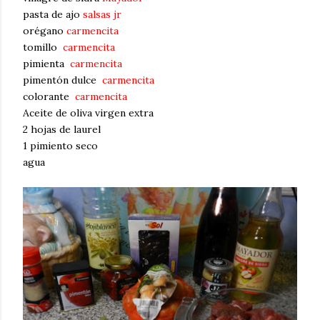
pasta de ajo
salsas jr
orégano
carmencita
tomillo
carmencita
pimienta
carmencita
pimentón dulce
carmencita
colorante
carmencita
Aceite de oliva virgen extra
2 hojas de laurel
1 pimiento seco
agua