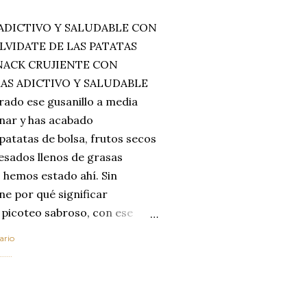
ADICTIVO Y SALUDABLE CON
LVIDATE DE LAS PATATAS
SNACK CRUJIENTE CON
MAS ADICTIVO Y SALUDABLE
rado ese gusanillo a media
enar y has acabado
 patatas de bolsa, frutos secos
esados llenos de grasas
 hemos estado ahí. Sin
ne por qué significar
 picoteo sabroso, con ese
 que tanto nos satisface.
ario
al horno van a cambiar por
....
 las legumbres. Olvídate de
mente a los guisos
de invierno. Con esta receta