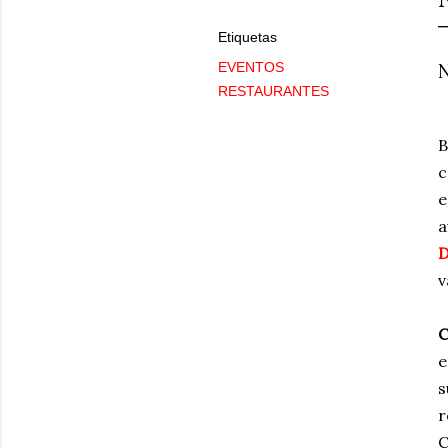
Etiquetas
N
EVENTOS
RESTAURANTES
B
c
e
a
D
v
e
s
r
C