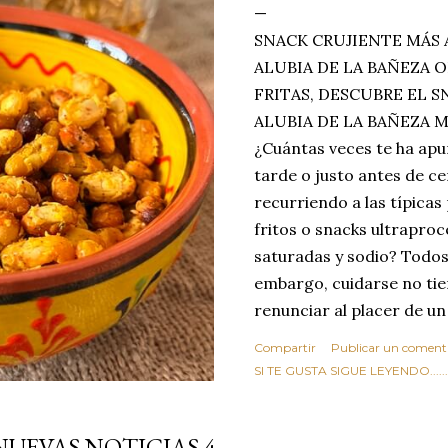
SNACK CRUJIENTE MÁS 
ALUBIA DE LA BAÑEZA O
FRITAS, DESCUBRE EL 
ALUBIA DE LA BAÑEZA 
¿Cuántas veces te ha apu
tarde o justo antes de c
recurriendo a las típicas
fritos o snacks ultraproc
saturadas y sodio? Todos
embargo, cuidarse no tie
renunciar al placer de un
toque tostado y crujiente
Compartir
Publicar un coment
Estas alubias crujientes 
SI TE GUSTA SIGUE LEYENDO........
completo tu forma de ver
asociar las alubias única
NUEVAS NOTICIAS 4
tradicionales y copiosos 