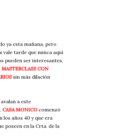
ria, transformaremos un
como la alubia de La Bañeza
do, cargado de proteína y
uto perfecto a los frutos se...
ado ya esta mañana, pero
 vale tarde que nunca aquí
 os pueden ser interesantes,
,
MASTERCLASS CON
RIOS
sin más dilación
 avalan a este
.
CASA MONICO
comenzó
 los años 40 y que era
e poseen en la Crta. de la