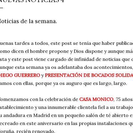
simple pero revoluciona
ingrediente tan humilde 
oticias de la semana.
en un snack ligero, dora
100% natural. Es el sustit
uenas tardes a todos, este post se tenía que haber public
omo dicen el hombre propone y Dios dispone y aunque más
sta y este post viene cargado de infinidad de noticias que
unque esta semana ya os adelantaba dos acontecimientos
IEGO GUERRERO
y
PRESENTACIÓN DE BOCADOS SOLIDA
amos con ellas, porque ya os auguro que es largo, largo.
C
omenzamos con la celebración de
CASA MONICO
, 75 años
stablecimiento y una innumerable clientela fiel a su trabajo
u andadura en Madrid en un pequeño salón de té abierto en
ecreado en este aniversario en las propias instalaciones qu
oruña, recién renovado.