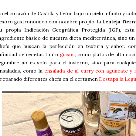
n el corazón de Castilla y León, bajo un cielo infinito y sob
esoro gastronómico con nombre propio: la
Lenteja Tierr
u propia Indicación Geográfica Protegida (IGP), est
ngrediente básico de nuestra dieta mediterránea, sino un
hefs que buscan la perfección en textura y sabor. co
nfinidad de recetas tanto
guisos
, como platos de alta coc
egumbre no es solo para el invierno, sino para cualqui
nsaladas, como la
ensalada de al curry con aguacate y
reparado diferentes chefs en el certamen
Destapa la Leg