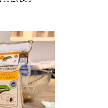
ria, transformaremos un
como la alubia de La Bañeza
do, cargado de proteína y
uto perfecto a los frutos se...