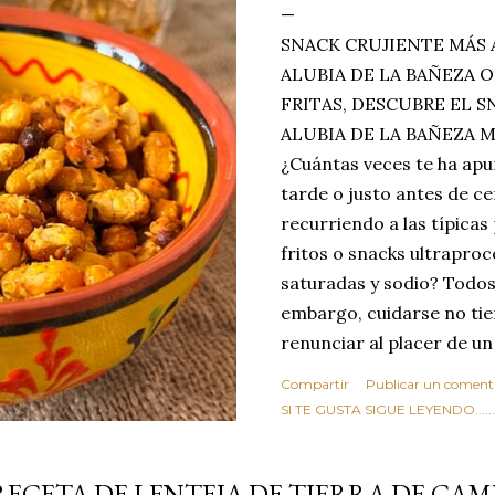
SNACK CRUJIENTE MÁS 
ALUBIA DE LA BAÑEZA O
FRITAS, DESCUBRE EL 
ALUBIA DE LA BAÑEZA 
¿Cuántas veces te ha apu
tarde o justo antes de c
recurriendo a las típicas
fritos o snacks ultraproc
saturadas y sodio? Todos
embargo, cuidarse no tie
renunciar al placer de un
toque tostado y crujiente
Compartir
Publicar un coment
Estas alubias crujientes 
SI TE GUSTA SIGUE LEYENDO........
completo tu forma de ver
asociar las alubias única
RECETA DE LENTEJA DE TIERRA DE CAM
tradicionales y copiosos 