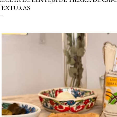
simple pero revoluciona
TEXTURAS
ingrediente tan humilde 
en un snack ligero, dora
100% natural. Es el sustit