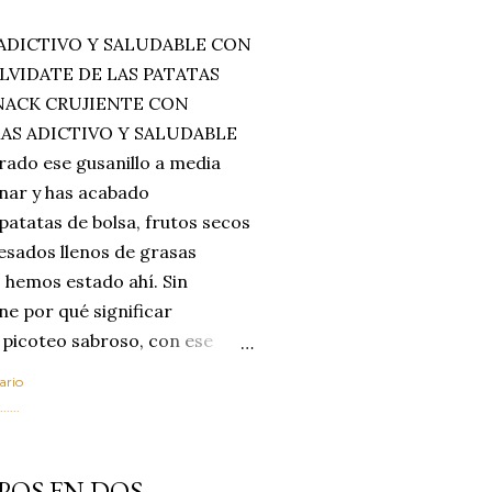
ADICTIVO Y SALUDABLE CON
LVIDATE DE LAS PATATAS
SNACK CRUJIENTE CON
MAS ADICTIVO Y SALUDABLE
rado ese gusanillo a media
enar y has acabado
 patatas de bolsa, frutos secos
esados llenos de grasas
 hemos estado ahí. Sin
ne por qué significar
 picoteo sabroso, con ese
 que tanto nos satisface.
ario
al horno van a cambiar por
....
 las legumbres. Olvídate de
mente a los guisos
POS EN DOS
de invierno. Con esta receta