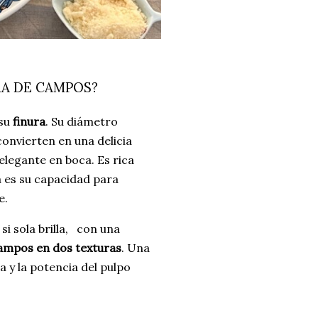
RA DE CAMPOS?
 su
finura
. Su diámetro
 convierten en una delicia
legante en boca. Es rica
a es su capacidad para
e.
si sola brilla, con una
ampos en dos texturas
. Una
a y la potencia del pulpo