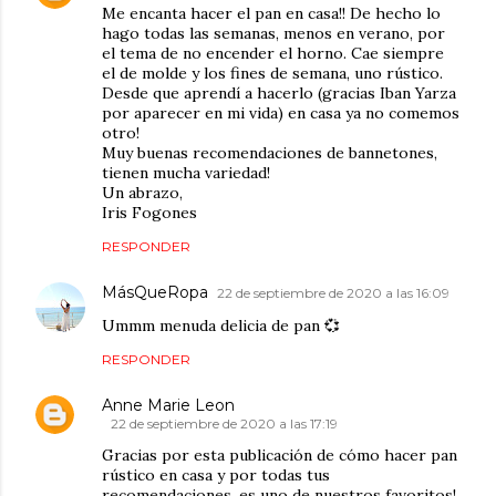
Me encanta hacer el pan en casa!! De hecho lo
hago todas las semanas, menos en verano, por
el tema de no encender el horno. Cae siempre
el de molde y los fines de semana, uno rústico.
Desde que aprendí a hacerlo (gracias Iban Yarza
por aparecer en mi vida) en casa ya no comemos
otro!
Muy buenas recomendaciones de bannetones,
tienen mucha variedad!
Un abrazo,
Iris Fogones
RESPONDER
MásQueRopa
22 de septiembre de 2020 a las 16:09
Ummm menuda delicia de pan 💞
RESPONDER
Anne Marie Leon
22 de septiembre de 2020 a las 17:19
Gracias por esta publicación de cómo hacer pan
rústico en casa y por todas tus
recomendaciones, es uno de nuestros favoritos!