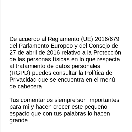
De acuerdo al Reglamento (UE) 2016/679
del Parlamento Europeo y del Consejo de
P
27 de abril de 2016 relativo a la Protección
u
de las personas físicas en lo que respecta
b
al tratamiento de datos personales
l
(RGPD) puedes consultar la Política de
i
Privacidad que se encuentra en el menú
c
de cabecera
a
r
Tus comentarios siempre son importantes
u
para mi y hacen crecer este pequeño
n
espacio que con tus palabras lo hacen
c
grande
o
m