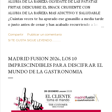
ALUBIA DE LA BAÑEZA OLVIDATE DE LAS PATATAS
FRITAS, DESCUBRE EL SNACK CRUJIENTE CON
ALUBIA DE LA BAÑEZA MAS ADICTIVO Y SALUDABLE
¿Cuántas veces te ha apurado ese gusanillo a media tarde
o justo antes de cenar y has acabado recurriendo a las
típicas patatas de bolsa, frutos secos fritos o snacks
Compartir
Publicar un comentario
ultraprocesados llenos de grasas saturadas y sodio?
SI TE GUSTA SIGUE LEYENDO............
Todos hemos estado ahí. Sin embargo, cuidarse no tiene
por qué significar renunciar al placer de un picoteo
sabroso, con ese toque tostado y crujiente que tanto nos
MADRID FUSION 2026, LOS 10
satisface. Estas alubias crujientes al horno van a cambiar
IMPRESCINDIBLES PARA DESCIFRAR EL
por completo tu forma de ver las legumbres. Olvídate de
MUNDO DE LA GASTRONOMIA
asociar las alubias únicamente a los guisos tradicionales y
copiosos de invierno. Con esta receta simple pero
revolucionaria, transformaremos un ingrediente tan
humilde como la alubia de La Bañeza en un snack ligero,
dorado, cargado de proteína y 100% natural. Es el
sustituto perfecto a los frutos se...