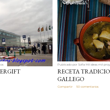
simple pero revoluciona
ingrediente tan humilde 
en un snack ligero, dora
100% natural. Es el sustit
tos
Publicado por
Sofía Mil ideas mil pro
TERGIFT
RECETA TRADICI
GALLEGO
Compartir
50 comentarios