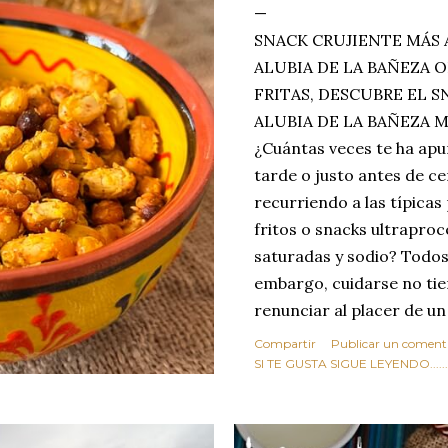
SNACK CRUJIENTE MÁS 
ALUBIA DE LA BAÑEZA O
FRITAS, DESCUBRE EL 
ALUBIA DE LA BAÑEZA 
¿Cuántas veces te ha apu
tarde o justo antes de c
recurriendo a las típicas
fritos o snacks ultraproc
saturadas y sodio? Todos
embargo, cuidarse no tie
renunciar al placer de un
toque tostado y crujiente
Compartir
Publicar un coment
Estas alubias crujientes 
SI TE GUSTA SIGUE LEYENDO........
completo tu forma de ver
asociar las alubias única
tradicionales y copiosos 