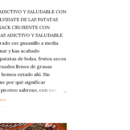
ADICTIVO Y SALUDABLE CON
LVIDATE DE LAS PATATAS
SNACK CRUJIENTE CON
MAS ADICTIVO Y SALUDABLE
rado ese gusanillo a media
enar y has acabado
 patatas de bolsa, frutos secos
esados llenos de grasas
 hemos estado ahí. Sin
ne por qué significar
 picoteo sabroso, con ese
 que tanto nos satisface.
ario
al horno van a cambiar por
....
 las legumbres. Olvídate de
mente a los guisos
de invierno. Con esta receta