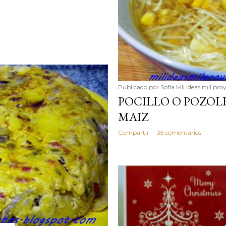
Publicado por
Sofía Mil ideas mil pro
POCILLO O POZOL
MAIZ
Compartir
35 comentarios