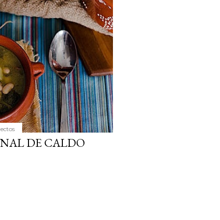
ria, transformaremos un
como la alubia de La Bañeza
do, cargado de proteína y
uto perfecto a los frutos se...
yectos
ONAL DE CALDO