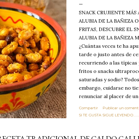
SNACK CRUJIENTE MÁS 
ALUBIA DE LA BAÑEZA O
FRITAS, DESCUBRE EL 
ALUBIA DE LA BAÑEZA 
¿Cuántas veces te ha apu
tarde o justo antes de c
recurriendo a las típicas
fritos o snacks ultraproc
saturadas y sodio? Todos
embargo, cuidarse no tie
renunciar al placer de un
toque tostado y crujiente
Compartir
Publicar un coment
Estas alubias crujientes 
SI TE GUSTA SIGUE LEYENDO........
completo tu forma de ver
asociar las alubias única
RECETA TRADICIONAL DE CALDO GALL
tradicionales y copiosos 