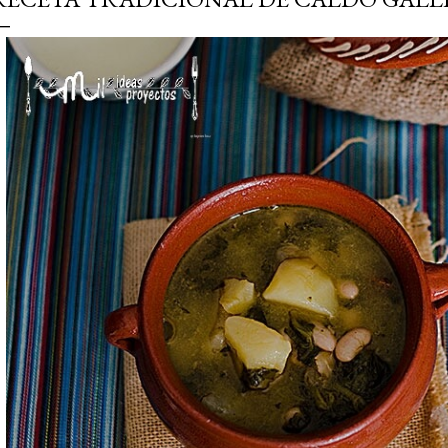
simple pero revoluciona
ingrediente tan humilde 
en un snack ligero, dora
100% natural. Es el sustit