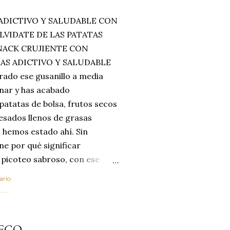
ADICTIVO Y SALUDABLE CON
LVIDATE DE LAS PATATAS
SNACK CRUJIENTE CON
MAS ADICTIVO Y SALUDABLE
rado ese gusanillo a media
enar y has acabado
 patatas de bolsa, frutos secos
esados llenos de grasas
 hemos estado ahí. Sin
ne por qué significar
 picoteo sabroso, con ese
 que tanto nos satisface.
ario
al horno van a cambiar por
....
 las legumbres. Olvídate de
mente a los guisos
EGO
de invierno. Con esta receta