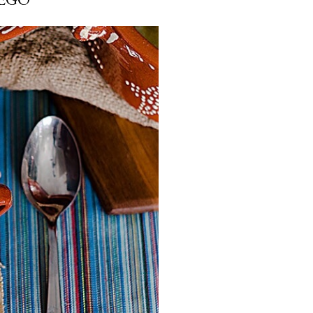
ria, transformaremos un
como la alubia de La Bañeza
do, cargado de proteína y
uto perfecto a los frutos se...