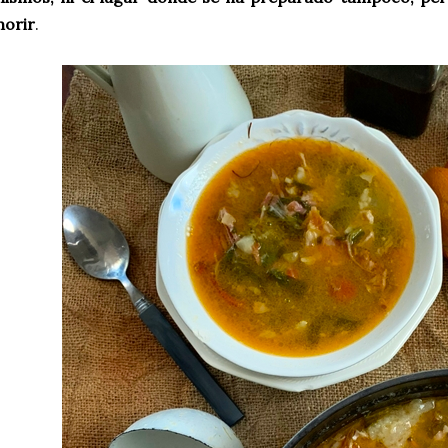
orir
.