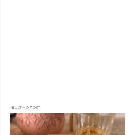
a
d
a
s
MI ULTIMO POST