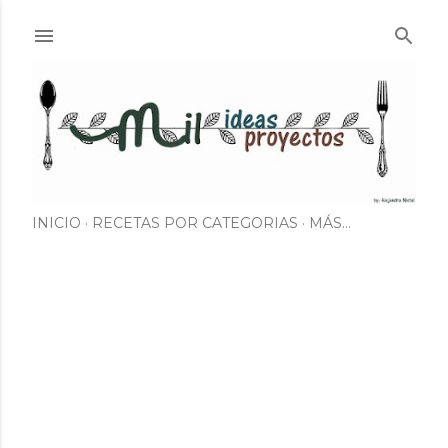
Ir al contenido principal
INICIO
RECETAS POR CATEGORIAS
MÁS…
E
n
t
r