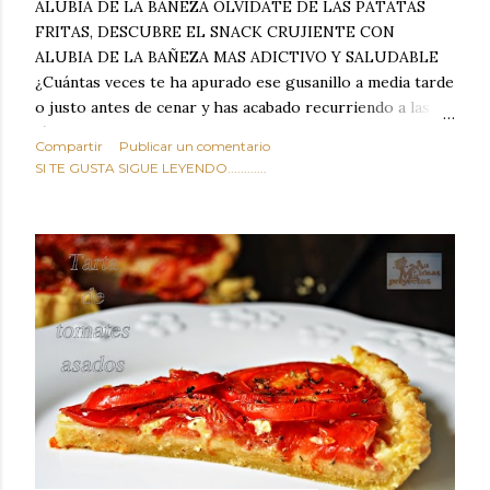
ALUBIA DE LA BAÑEZA OLVIDATE DE LAS PATATAS
FRITAS, DESCUBRE EL SNACK CRUJIENTE CON
ALUBIA DE LA BAÑEZA MAS ADICTIVO Y SALUDABLE
¿Cuántas veces te ha apurado ese gusanillo a media tarde
o justo antes de cenar y has acabado recurriendo a las
típicas patatas de bolsa, frutos secos fritos o snacks
Compartir
Publicar un comentario
ultraprocesados llenos de grasas saturadas y sodio?
SI TE GUSTA SIGUE LEYENDO............
Todos hemos estado ahí. Sin embargo, cuidarse no tiene
por qué significar renunciar al placer de un picoteo
sabroso, con ese toque tostado y crujiente que tanto nos
satisface. Estas alubias crujientes al horno van a cambiar
por completo tu forma de ver las legumbres. Olvídate de
asociar las alubias únicamente a los guisos tradicionales y
copiosos de invierno. Con esta receta simple pero
revolucionaria, transformaremos un ingrediente tan
humilde como la alubia de La Bañeza en un snack ligero,
dorado, cargado de proteína y 100% natural. Es el
sustituto perfecto a los frutos se...