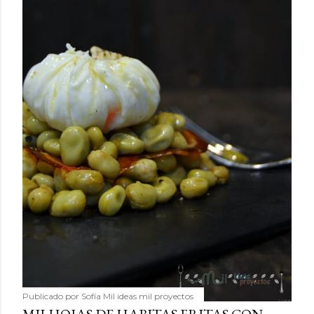
Publicado por
Sofía Mil ideas mil proyectos
PATATA CON SALMÓN Y SALSA
HOLANDESA
Compartir
30 comentarios
Publicado por
Sofía Mil ideas mil proyectos
MILHOJAS DE HABITAS FRITAS CON