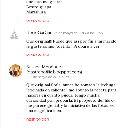
que mas me gustan
Besito guapa
Marialuisa
RESPONDER
RocioGarGar
23 de mayo de 2014 a las 12:53
Que original!! Puede que asi por fin a mi marido
le guste comer tortilla!!! Probare a ver!
RESPONDER
Susana Menéndez
(gastronofilia.blogspot.com)
25 de mayo de 2014 a las 9:19
Qué original Sofía, nunca he tomado la lechuga
"cocinada en caliente", me apunto la receta para
hacerla en cuanto pueda, tengo mucha
curiosidad por probarla. El proyecto del libro
me parece genial, y la iniciativa de las fotos es
una magnífica idea.
RESPONDER