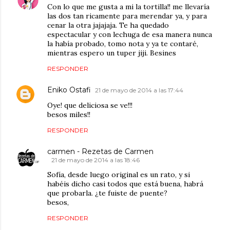
Con lo que me gusta a mi la tortilla!! me llevaría
las dos tan ricamente para merendar ya, y para
cenar la otra jajajaja. Te ha quedado
espectacular y con lechuga de esa manera nunca
la había probado, tomo nota y ya te contaré,
mientras espero un tuper jiji. Besines
RESPONDER
Eniko Ostafi
21 de mayo de 2014 a las 17:44
Oye! que deliciosa se ve!!!
besos miles!!
RESPONDER
carmen - Rezetas de Carmen
21 de mayo de 2014 a las 18:46
Sofía, desde luego original es un rato, y si
habéis dicho casi todos que está buena, habrá
que probarla. ¿te fuiste de puente?
besos,
RESPONDER