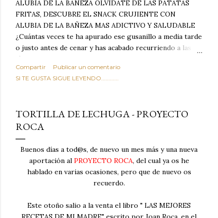
ALUBIA DE LA BAÑEZA OLVIDATE DE LAS PATATAS
FRITAS, DESCUBRE EL SNACK CRUJIENTE CON
ALUBIA DE LA BAÑEZA MAS ADICTIVO Y SALUDABLE
¿Cuántas veces te ha apurado ese gusanillo a media tarde
o justo antes de cenar y has acabado recurriendo a las
típicas patatas de bolsa, frutos secos fritos o snacks
Compartir
Publicar un comentario
ultraprocesados llenos de grasas saturadas y sodio?
SI TE GUSTA SIGUE LEYENDO............
Todos hemos estado ahí. Sin embargo, cuidarse no tiene
por qué significar renunciar al placer de un picoteo
sabroso, con ese toque tostado y crujiente que tanto nos
TORTILLA DE LECHUGA - PROYECTO
satisface. Estas alubias crujientes al horno van a cambiar
ROCA
por completo tu forma de ver las legumbres. Olvídate de
asociar las alubias únicamente a los guisos tradicionales y
copiosos de invierno. Con esta receta simple pero
Buenos días a tod@s, de nuevo un mes más y una nueva
revolucionaria, transformaremos un ingrediente tan
aportación al
PROYECTO ROCA
, del cual ya os he
humilde como la alubia de La Bañeza en un snack ligero,
hablado en varias ocasiones, pero que de nuevo os
dorado, cargado de proteína y 100% natural. Es el
recuerdo.
sustituto perfecto a los frutos se...
Este otoño salio a la venta el libro " LAS MEJORES
RECETAS DE MI MADRE" escrito por Joan Roca, en el