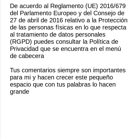
De acuerdo al Reglamento (UE) 2016/679
del Parlamento Europeo y del Consejo de
P
27 de abril de 2016 relativo a la Protección
u
de las personas físicas en lo que respecta
b
al tratamiento de datos personales
l
(RGPD) puedes consultar la Política de
i
Privacidad que se encuentra en el menú
c
de cabecera
a
r
Tus comentarios siempre son importantes
u
para mi y hacen crecer este pequeño
n
espacio que con tus palabras lo hacen
c
grande
o
m
e
n
t
a
r