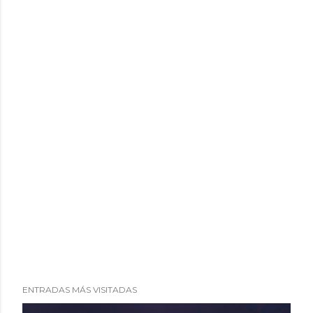
i
o
ENTRADAS MÁS VISITADAS