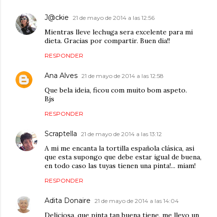
J@ckie
21 de mayo de 2014 a las 12:56
Mientras lleve lechuga sera excelente para mi
dieta. Gracias por compartir. Buen dia!!
RESPONDER
Ana Alves
21 de mayo de 2014 a las 12:58
Que bela ideia, ficou com muito bom aspeto.
Bjs
RESPONDER
Scraptella
21 de mayo de 2014 a las 13:12
A mi me encanta la tortilla española clásica, asi
que esta supongo que debe estar igual de buena,
en todo caso las tuyas tienen una pinta!... miam!
RESPONDER
Adita Donaire
21 de mayo de 2014 a las 14:04
Deliciosa, que pinta tan buena tiene, me llevo un