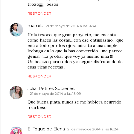
trozo¡¡¡¡¡¡¡ besos
RESPONDER
mamilu
21 de mayo de 2014 a las 14:46
Hola tesoro, que gran proyecto, me encanta
como haces las cosas....con ese entusiasmo....que
entra todo por los ojos...mira tu a una simple
lechuga en lo que la has convertido....me parece
genial !!!...a probar que voy ya mismo niña !!!
Un besazo para todos y a seguir disfrutando de
esas ricas recetas .
RESPONDER
Julia. Petites Sucreries.
21 de mayo de 2014 a las 15:09
Que buena pinta, nunca se me hubiera ocurrido
:) un beso!
RESPONDER
El Toque de Elena
21 de mayo de 2014 a las 16:24