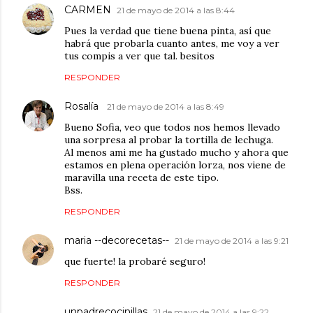
CARMEN
21 de mayo de 2014 a las 8:44
Pues la verdad que tiene buena pinta, así que
habrá que probarla cuanto antes, me voy a ver
tus compis a ver que tal. besitos
RESPONDER
Rosalía
21 de mayo de 2014 a las 8:49
Bueno Sofia, veo que todos nos hemos llevado
una sorpresa al probar la tortilla de lechuga.
Al menos ami me ha gustado mucho y ahora que
estamos en plena operación lorza, nos viene de
maravilla una receta de este tipo.
Bss.
RESPONDER
maria --decorecetas--
21 de mayo de 2014 a las 9:21
que fuerte! la probaré seguro!
RESPONDER
unpadrecocinillas
21 de mayo de 2014 a las 9:22