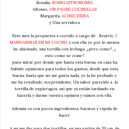
Rosalía,
ROSSGASTRONOMÍA
Alfonso,
UN PADRE COCINILLAS
Margarita,
ACIBECHERIA
y Una servidora
Este mes la propuesta a corrido a cargo de Beatriz,
2
MANDARINAS EN MI COCINA
y con ella yo por lo menos
he alucinado, una tortilla con lechuga, ¿pero como?, ¿
esto como se come?
pues mirar por donde que hasta esta buena, en casa ha
habido opiniones para todos los gustos, desde que esta
buena, hasta que no me gusta nada, yo la he probado y
me ha resultado, sorprendente, Un sabor parecido a la
tortilla de espárragos, así que ya estáis tardando en
hacerla y darme vuestra opinión y vamos con ella.
Además es con pocos ingredientes, baratos y rápida de
hacer.
A mi me dio para dos tortillas, en una sartén de 20 cm. de