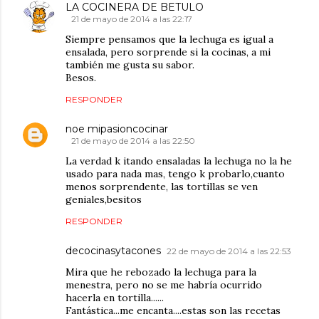
LA COCINERA DE BETULO
21 de mayo de 2014 a las 22:17
Siempre pensamos que la lechuga es igual a
ensalada, pero sorprende si la cocinas, a mi
también me gusta su sabor.
Besos.
RESPONDER
noe mipasioncocinar
21 de mayo de 2014 a las 22:50
La verdad k itando ensaladas la lechuga no la he
usado para nada mas, tengo k probarlo,cuanto
menos sorprendente, las tortillas se ven
geniales,besitos
RESPONDER
decocinasytacones
22 de mayo de 2014 a las 22:53
Mira que he rebozado la lechuga para la
menestra, pero no se me habría ocurrido
hacerla en tortilla......
Fantástica...me encanta....estas son las recetas