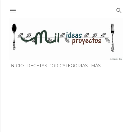
Ir al contenido principal
INICIO
RECETAS POR CATEGORIAS
MÁS…
E
n
t
r