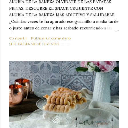
ALUBIA DE LA BAÑEZA OLVIDATE DE LAS PATATAS
FRITAS, DESCUBRE EL SNACK CRUJIENTE CON
ALUBIA DE LA BAÑEZA MAS ADICTIVO Y SALUDABLE
¿Cuántas veces te ha apurado ese gusanillo a media tarde
o justo antes de cenar y has acabado recurriendo a las
típicas patatas de bolsa, frutos secos fritos o snacks
Compartir
Publicar un comentario
ultraprocesados llenos de grasas saturadas y sodio?
SI TE GUSTA SIGUE LEYENDO............
Todos hemos estado ahí. Sin embargo, cuidarse no tiene
por qué significar renunciar al placer de un picoteo
sabroso, con ese toque tostado y crujiente que tanto nos
satisface. Estas alubias crujientes al horno van a cambiar
por completo tu forma de ver las legumbres. Olvídate de
asociar las alubias únicamente a los guisos tradicionales y
copiosos de invierno. Con esta receta simple pero
revolucionaria, transformaremos un ingrediente tan
humilde como la alubia de La Bañeza en un snack ligero,
dorado, cargado de proteína y 100% natural. Es el
sustituto perfecto a los frutos se...