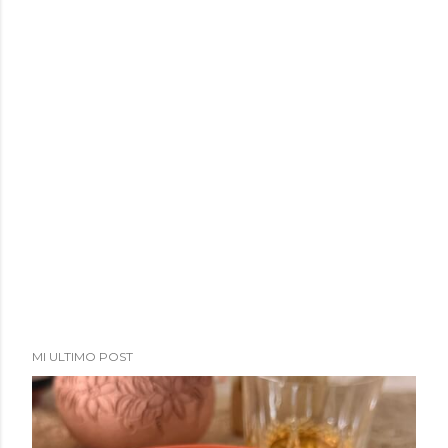
a
d
a
s
MI ULTIMO POST