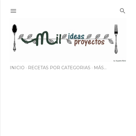
Ir al contenido principal
INICIO
RECETAS POR CATEGORIAS
MÁS…
E
n
t
r