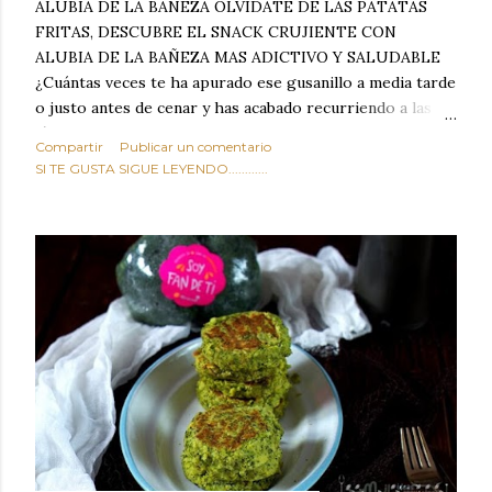
ALUBIA DE LA BAÑEZA OLVIDATE DE LAS PATATAS
FRITAS, DESCUBRE EL SNACK CRUJIENTE CON
ALUBIA DE LA BAÑEZA MAS ADICTIVO Y SALUDABLE
¿Cuántas veces te ha apurado ese gusanillo a media tarde
o justo antes de cenar y has acabado recurriendo a las
típicas patatas de bolsa, frutos secos fritos o snacks
Compartir
Publicar un comentario
ultraprocesados llenos de grasas saturadas y sodio?
SI TE GUSTA SIGUE LEYENDO............
Todos hemos estado ahí. Sin embargo, cuidarse no tiene
por qué significar renunciar al placer de un picoteo
sabroso, con ese toque tostado y crujiente que tanto nos
satisface. Estas alubias crujientes al horno van a cambiar
por completo tu forma de ver las legumbres. Olvídate de
asociar las alubias únicamente a los guisos tradicionales y
copiosos de invierno. Con esta receta simple pero
revolucionaria, transformaremos un ingrediente tan
humilde como la alubia de La Bañeza en un snack ligero,
dorado, cargado de proteína y 100% natural. Es el
sustituto perfecto a los frutos se...