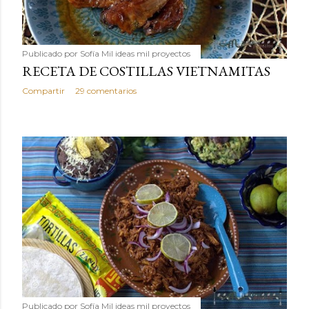
Publicado por
Sofía Mil ideas mil proyectos
RECETA DE COSTILLAS VIETNAMITAS
Compartir
29 comentarios
Publicado por
Sofía Mil ideas mil proyectos