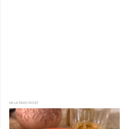
a
d
a
s
MI ULTIMO POST