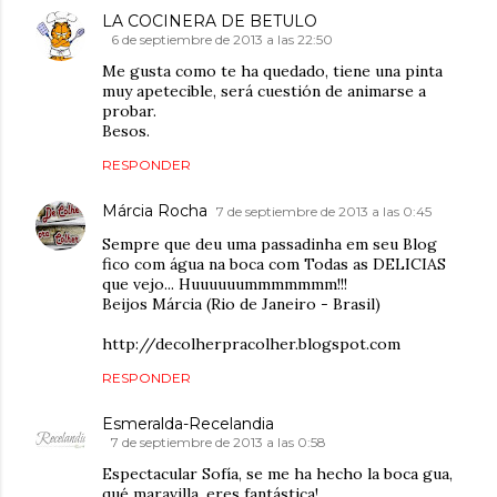
LA COCINERA DE BETULO
6 de septiembre de 2013 a las 22:50
Me gusta como te ha quedado, tiene una pinta
muy apetecible, será cuestión de animarse a
probar.
Besos.
RESPONDER
Márcia Rocha
7 de septiembre de 2013 a las 0:45
Sempre que deu uma passadinha em seu Blog
fico com água na boca com Todas as DELICIAS
que vejo... Huuuuuummmmmmm!!!
Beijos Márcia (Rio de Janeiro - Brasil)
http://decolherpracolher.blogspot.com
RESPONDER
Esmeralda-Recelandia
7 de septiembre de 2013 a las 0:58
Espectacular Sofía, se me ha hecho la boca gua,
qué maravilla, eres fantástica!