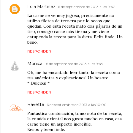
Lola Martínez
6 de septiembre de 2013 a las 9:47
La carne se ve muy jugosa, precisamente no
utilizo filetes de ternera por lo secos que
quedan. Con esta receta mato dos pájaros de un
tiro, consigo carne más tierna y me viene
estupenda la receta para la dieta. Feliz finde. Un
beso.
RESPONDER
Mónica
6 de septiembre de 2013 a las 9:49
Oh, me ha encantado leer tanto la receta como
tus anécdotas y explicaciones! Un besote,
* Dulcibal *
RESPONDER
Bavette
6 de septiembre de 2013 a las 10:00
Fantastica combinación, tomo nota de tu receta,
la comida oriental nos gusta mucho en casa, esa
carne tiene un aspecto increible.
Besos y buen finde.