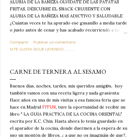
ALUBIA DE LA BAÑEZA OLVIDATE DE LAS PATATAS
FRITAS, DESCUBRE EL SNACK CRUJIENTE CON
ALUBIA DE LA BAÑEZA MAS ADICTIVO Y SALUDABLE
¿Cuántas veces te ha apurado ese gusanillo a media tarde
o justo antes de cenar y has acabado recurriendo a las
típicas patatas de bolsa, frutos secos fritos o snacks
Compartir
Publicar un comentario
ultraprocesados llenos de grasas saturadas y sodio?
SI TE GUSTA SIGUE LEYENDO............
Todos hemos estado ahí. Sin embargo, cuidarse no tiene
por qué significar renunciar al placer de un picoteo
sabroso, con ese toque tostado y crujiente que tanto nos
CARNE DE TERNERA AL SESAMO
satisface. Estas alubias crujientes al horno van a cambiar
por completo tu forma de ver las legumbres. Olvídate de
Buenos días, noches, tardes, mis queridos amig@s, hoy
asociar las alubias únicamente a los guisos tradicionales y
también vamos con una receta ligera y nada grasienta:
copiosos de invierno. Con esta receta simple pero
Hace años en una de mis visitas a esa famosa feria que se
revolucionaria, transformaremos un ingrediente tan
hace en Madrid
FITUR
, tuve la oportunidad de recibir un
humilde como la alubia de La Bañeza en un snack ligero,
libro " LA GUIA PRACTICA DE LA COCINA ORIENTAL"
dorado, cargado de proteína y 100% natural. Es el
escrita por K.C. Chin. Hasta ahora lo tenía guardado en
sustituto perfecto a los frutos se...
el aparador de la cocina, donde duermen a la espera de su
uso un montón de libros, ¿ a que no os imagináis de que?,