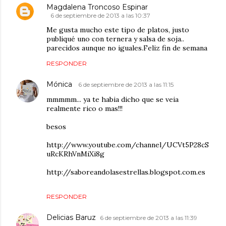
Magdalena Troncoso Espinar
6 de septiembre de 2013 a las 10:37
Me gusta mucho este tipo de platos, justo
publiqué uno con ternera y salsa de soja..
parecidos aunque no iguales.Feliz fin de semana
RESPONDER
Mónica
6 de septiembre de 2013 a las 11:15
mmmmm... ya te habia dicho que se veia
realmente rico o mas!!!
besos
http://www.youtube.com/channel/UCVt5P28cS
uRcKRhVnMiXi8g
http://saboreandolasestrellas.blogspot.com.es
RESPONDER
Delicias Baruz
6 de septiembre de 2013 a las 11:39