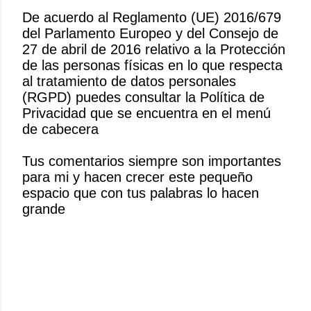
De acuerdo al Reglamento (UE) 2016/679
del Parlamento Europeo y del Consejo de
P
27 de abril de 2016 relativo a la Protección
u
de las personas físicas en lo que respecta
b
al tratamiento de datos personales
l
(RGPD) puedes consultar la Política de
i
Privacidad que se encuentra en el menú
c
de cabecera
a
r
Tus comentarios siempre son importantes
u
para mi y hacen crecer este pequeño
n
espacio que con tus palabras lo hacen
c
grande
o
m
e
n
t
a
r