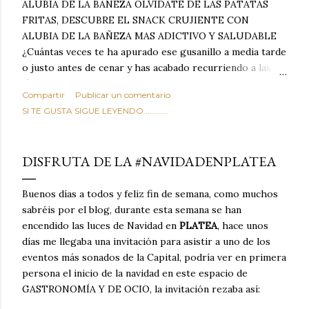
ALUBIA DE LA BAÑEZA OLVIDATE DE LAS PATATAS
FRITAS, DESCUBRE EL SNACK CRUJIENTE CON
ALUBIA DE LA BAÑEZA MAS ADICTIVO Y SALUDABLE
¿Cuántas veces te ha apurado ese gusanillo a media tarde
o justo antes de cenar y has acabado recurriendo a las
típicas patatas de bolsa, frutos secos fritos o snacks
Compartir
Publicar un comentario
ultraprocesados llenos de grasas saturadas y sodio?
SI TE GUSTA SIGUE LEYENDO............
Todos hemos estado ahí. Sin embargo, cuidarse no tiene
por qué significar renunciar al placer de un picoteo
sabroso, con ese toque tostado y crujiente que tanto nos
DISFRUTA DE LA #NAVIDADENPLATEA
satisface. Estas alubias crujientes al horno van a cambiar
por completo tu forma de ver las legumbres. Olvídate de
Buenos días a todos y feliz fin de semana, como muchos
asociar las alubias únicamente a los guisos tradicionales y
sabréis por el blog, durante esta semana se han
copiosos de invierno. Con esta receta simple pero
encendido las luces de Navidad en
PLATEA
, hace unos
revolucionaria, transformaremos un ingrediente tan
días me llegaba una invitación para asistir a uno de los
humilde como la alubia de La Bañeza en un snack ligero,
eventos más sonados de la Capital, podría ver en primera
dorado, cargado de proteína y 100% natural. Es el
persona el inicio de la navidad en este espacio de
sustituto perfecto a los frutos se...
GASTRONOMÍA Y DE OCIO, la invitación rezaba así: