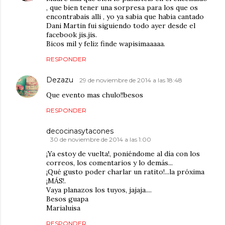
, que bien tener una sorpresa para los que os
encontrabais alli , yo ya sabia que habia cantado
Dani Martin fui siguiendo todo ayer desde el
facebook jis.jis.
Bicos mil y feliz finde wapisimaaaaa.
RESPONDER
Dezazu
29 de noviembre de 2014 a las 18:48
Que evento mas chulo!!besos
RESPONDER
decocinasytacones
30 de noviembre de 2014 a las 1:00
¡Ya estoy de vuelta!, poniéndome al día con los
correos, los comentarios y lo demás...
¡Qué gusto poder charlar un ratito!...la próxima
¡MÁS!.
Vaya planazos los tuyos, jajaja....
Besos guapa
Marialuisa
RESPONDER