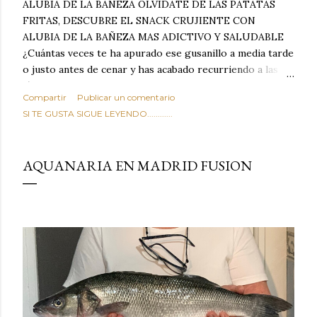
ALUBIA DE LA BAÑEZA OLVIDATE DE LAS PATATAS
FRITAS, DESCUBRE EL SNACK CRUJIENTE CON
ALUBIA DE LA BAÑEZA MAS ADICTIVO Y SALUDABLE
¿Cuántas veces te ha apurado ese gusanillo a media tarde
o justo antes de cenar y has acabado recurriendo a las
típicas patatas de bolsa, frutos secos fritos o snacks
Compartir
Publicar un comentario
ultraprocesados llenos de grasas saturadas y sodio?
SI TE GUSTA SIGUE LEYENDO............
Todos hemos estado ahí. Sin embargo, cuidarse no tiene
por qué significar renunciar al placer de un picoteo
sabroso, con ese toque tostado y crujiente que tanto nos
AQUANARIA EN MADRID FUSION
satisface. Estas alubias crujientes al horno van a cambiar
por completo tu forma de ver las legumbres. Olvídate de
asociar las alubias únicamente a los guisos tradicionales y
copiosos de invierno. Con esta receta simple pero
revolucionaria, transformaremos un ingrediente tan
humilde como la alubia de La Bañeza en un snack ligero,
dorado, cargado de proteína y 100% natural. Es el
sustituto perfecto a los frutos se...