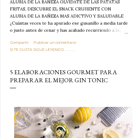
ALUBIA DE LA BAÑEZA OLVIDATE DE LAS PATATAS
FRITAS, DESCUBRE EL SNACK CRUJIENTE CON
ALUBIA DE LA BAÑEZA MAS ADICTIVO Y SALUDABLE
¿Cuántas veces te ha apurado ese gusanillo a media tarde
o justo antes de cenar y has acabado recurriendo a las
típicas patatas de bolsa, frutos secos fritos o snacks
Compartir
Publicar un comentario
ultraprocesados llenos de grasas saturadas y sodio?
SI TE GUSTA SIGUE LEYENDO............
Todos hemos estado ahí. Sin embargo, cuidarse no tiene
por qué significar renunciar al placer de un picoteo
sabroso, con ese toque tostado y crujiente que tanto nos
5 ELABORACIONES GOURMET PARA
satisface. Estas alubias crujientes al horno van a cambiar
PREPARAR EL MEJOR GIN TONIC
por completo tu forma de ver las legumbres. Olvídate de
asociar las alubias únicamente a los guisos tradicionales y
copiosos de invierno. Con esta receta simple pero
revolucionaria, transformaremos un ingrediente tan
humilde como la alubia de La Bañeza en un snack ligero,
dorado, cargado de proteína y 100% natural. Es el
sustituto perfecto a los frutos se...