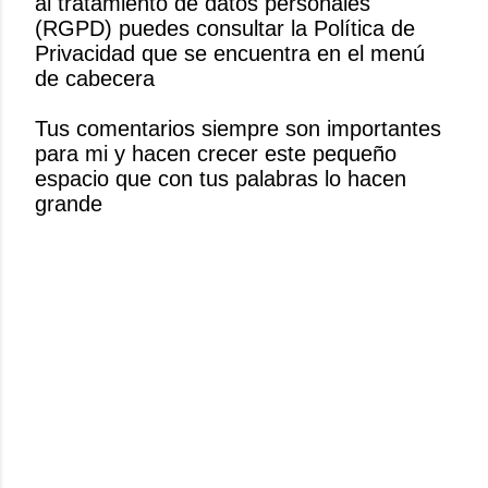
al tratamiento de datos personales
l
(RGPD) puedes consultar la Política de
i
Privacidad que se encuentra en el menú
c
de cabecera
a
r
Tus comentarios siempre son importantes
u
para mi y hacen crecer este pequeño
n
espacio que con tus palabras lo hacen
c
grande
o
m
e
n
t
a
r
i
o