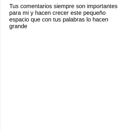
r
Tus comentarios siempre son importantes
u
para mi y hacen crecer este pequeño
n
espacio que con tus palabras lo hacen
c
grande
o
m
e
n
t
a
r
i
o