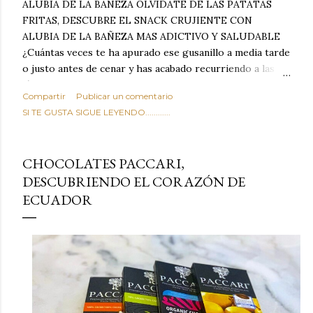
ALUBIA DE LA BAÑEZA OLVIDATE DE LAS PATATAS
FRITAS, DESCUBRE EL SNACK CRUJIENTE CON
ALUBIA DE LA BAÑEZA MAS ADICTIVO Y SALUDABLE
¿Cuántas veces te ha apurado ese gusanillo a media tarde
o justo antes de cenar y has acabado recurriendo a las
típicas patatas de bolsa, frutos secos fritos o snacks
Compartir
Publicar un comentario
ultraprocesados llenos de grasas saturadas y sodio?
SI TE GUSTA SIGUE LEYENDO............
Todos hemos estado ahí. Sin embargo, cuidarse no tiene
por qué significar renunciar al placer de un picoteo
sabroso, con ese toque tostado y crujiente que tanto nos
CHOCOLATES PACCARI,
satisface. Estas alubias crujientes al horno van a cambiar
DESCUBRIENDO EL CORAZÓN DE
por completo tu forma de ver las legumbres. Olvídate de
ECUADOR
asociar las alubias únicamente a los guisos tradicionales y
copiosos de invierno. Con esta receta simple pero
revolucionaria, transformaremos un ingrediente tan
humilde como la alubia de La Bañeza en un snack ligero,
dorado, cargado de proteína y 100% natural. Es el
sustituto perfecto a los frutos se...