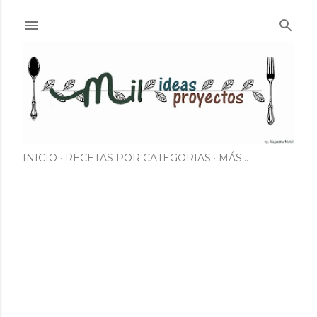
Ir al contenido principal
INICIO
RECETAS POR CATEGORIAS
MÁS…
E
n
t
r