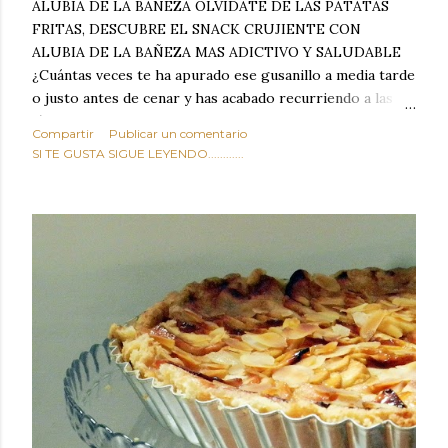
ALUBIA DE LA BAÑEZA OLVIDATE DE LAS PATATAS
FRITAS, DESCUBRE EL SNACK CRUJIENTE CON
ALUBIA DE LA BAÑEZA MAS ADICTIVO Y SALUDABLE
¿Cuántas veces te ha apurado ese gusanillo a media tarde
o justo antes de cenar y has acabado recurriendo a las
típicas patatas de bolsa, frutos secos fritos o snacks
Compartir
Publicar un comentario
ultraprocesados llenos de grasas saturadas y sodio?
SI TE GUSTA SIGUE LEYENDO............
Todos hemos estado ahí. Sin embargo, cuidarse no tiene
por qué significar renunciar al placer de un picoteo
sabroso, con ese toque tostado y crujiente que tanto nos
satisface. Estas alubias crujientes al horno van a cambiar
por completo tu forma de ver las legumbres. Olvídate de
asociar las alubias únicamente a los guisos tradicionales y
copiosos de invierno. Con esta receta simple pero
revolucionaria, transformaremos un ingrediente tan
humilde como la alubia de La Bañeza en un snack ligero,
dorado, cargado de proteína y 100% natural. Es el
sustituto perfecto a los frutos se...