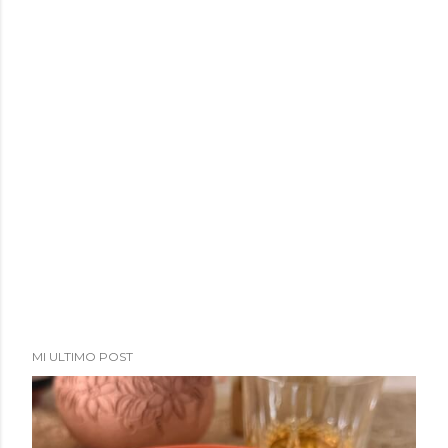
a
d
a
s
MI ULTIMO POST