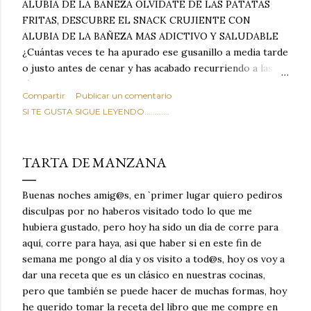
ALUBIA DE LA BAÑEZA OLVIDATE DE LAS PATATAS
FRITAS, DESCUBRE EL SNACK CRUJIENTE CON
ALUBIA DE LA BAÑEZA MAS ADICTIVO Y SALUDABLE
¿Cuántas veces te ha apurado ese gusanillo a media tarde
o justo antes de cenar y has acabado recurriendo a las
típicas patatas de bolsa, frutos secos fritos o snacks
Compartir
Publicar un comentario
ultraprocesados llenos de grasas saturadas y sodio?
SI TE GUSTA SIGUE LEYENDO............
Todos hemos estado ahí. Sin embargo, cuidarse no tiene
por qué significar renunciar al placer de un picoteo
sabroso, con ese toque tostado y crujiente que tanto nos
TARTA DE MANZANA
satisface. Estas alubias crujientes al horno van a cambiar
por completo tu forma de ver las legumbres. Olvídate de
Buenas noches amig@s, en `primer lugar quiero pediros
asociar las alubias únicamente a los guisos tradicionales y
disculpas por no haberos visitado todo lo que me
copiosos de invierno. Con esta receta simple pero
hubiera gustado, pero hoy ha sido un día de corre para
revolucionaria, transformaremos un ingrediente tan
aquí, corre para haya, asi que haber si en este fin de
humilde como la alubia de La Bañeza en un snack ligero,
semana me pongo al día y os visito a tod@s, hoy os voy a
dorado, cargado de proteína y 100% natural. Es el
dar una receta que es un clásico en nuestras cocinas,
sustituto perfecto a los frutos se...
pero que también se puede hacer de muchas formas, hoy
he querido tomar la receta del libro que me compre en