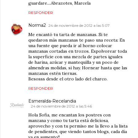
guardare....Abrazotes, Marcela
RESPONDER
Norma2
24 de noviembre de 2012 a las 5:07
Me encantó tu tarta de manzanas. Si te
quedaron más manzanas te paso una receta: En
una fuente que pueda ir al horno colocar
manzanas cortadas en trozos. Espolvorear toda
la superficie con una mezcla de partes iguales
de harina, azúcar y mantequilla y un poco de
almendras molidas, si hay. Hornear hasta que las
manzanas estén tiernas.
Besosss desde el otro lado del charco.
RESPONDER
Esmeralda-Recelandia
24 de noviembre de 2012 a las 5:46
Hola Sofia, me encantan los postres con
manzana y como tu tarta está deliciosa,
aprovecho y con tu permiso me la llevo a la lista
de pendientes, que viendo tantos blogs, cada día
va en aumento!!