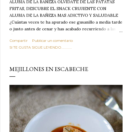
ALUBIA DE LA BAÑEZA OLVIDATE DE LAS PATATAS
FRITAS, DESCUBRE EL SNACK CRUJIENTE CON
ALUBIA DE LA BAÑEZA MAS ADICTIVO Y SALUDABLE
¿Cuántas veces te ha apurado ese gusanillo a media tarde
o justo antes de cenar y has acabado recurriendo a las
típicas patatas de bolsa, frutos secos fritos o snacks
Compartir
Publicar un comentario
ultraprocesados llenos de grasas saturadas y sodio?
SI TE GUSTA SIGUE LEYENDO............
Todos hemos estado ahí. Sin embargo, cuidarse no tiene
por qué significar renunciar al placer de un picoteo
sabroso, con ese toque tostado y crujiente que tanto nos
MEJILLONES EN ESCABECHE
satisface. Estas alubias crujientes al horno van a cambiar
por completo tu forma de ver las legumbres. Olvídate de
asociar las alubias únicamente a los guisos tradicionales y
copiosos de invierno. Con esta receta simple pero
revolucionaria, transformaremos un ingrediente tan
humilde como la alubia de La Bañeza en un snack ligero,
dorado, cargado de proteína y 100% natural. Es el
sustituto perfecto a los frutos se...