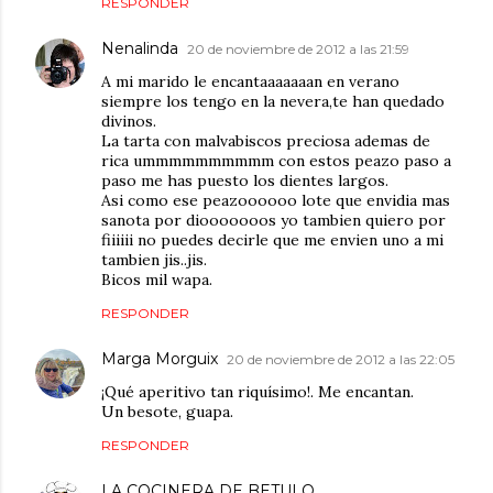
RESPONDER
Nenalinda
20 de noviembre de 2012 a las 21:59
A mi marido le encantaaaaaaan en verano
siempre los tengo en la nevera,te han quedado
divinos.
La tarta con malvabiscos preciosa ademas de
rica ummmmmmmmmm con estos peazo paso a
paso me has puesto los dientes largos.
Asi como ese peazoooooo lote que envidia mas
sanota por diooooooos yo tambien quiero por
fiiiiii no puedes decirle que me envien uno a mi
tambien jis..jis.
Bicos mil wapa.
RESPONDER
Marga Morguix
20 de noviembre de 2012 a las 22:05
¡Qué aperitivo tan riquísimo!. Me encantan.
Un besote, guapa.
RESPONDER
LA COCINERA DE BETULO