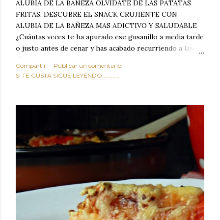
ALUBIA DE LA BAÑEZA OLVIDATE DE LAS PATATAS
FRITAS, DESCUBRE EL SNACK CRUJIENTE CON
ALUBIA DE LA BAÑEZA MAS ADICTIVO Y SALUDABLE
¿Cuántas veces te ha apurado ese gusanillo a media tarde
o justo antes de cenar y has acabado recurriendo a las
típicas patatas de bolsa, frutos secos fritos o snacks
Compartir
Publicar un comentario
ultraprocesados llenos de grasas saturadas y sodio?
SI TE GUSTA SIGUE LEYENDO............
Todos hemos estado ahí. Sin embargo, cuidarse no tiene
por qué significar renunciar al placer de un picoteo
sabroso, con ese toque tostado y crujiente que tanto nos
satisface. Estas alubias crujientes al horno van a cambiar
por completo tu forma de ver las legumbres. Olvídate de
asociar las alubias únicamente a los guisos tradicionales y
copiosos de invierno. Con esta receta simple pero
revolucionaria, transformaremos un ingrediente tan
humilde como la alubia de La Bañeza en un snack ligero,
dorado, cargado de proteína y 100% natural. Es el
sustituto perfecto a los frutos se...