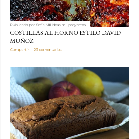
Publicado por
Sofía Mil ideas mil proyectos
COSTILLAS AL HORNO ESTILO DAVID
MUÑOZ
Compartir
23 comentarios