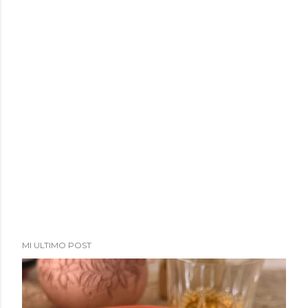
a
d
a
s
MI ULTIMO POST