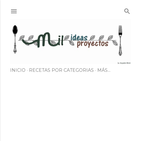
Ir al contenido principal
INICIO
RECETAS POR CATEGORIAS
MÁS…
E
n
t
r