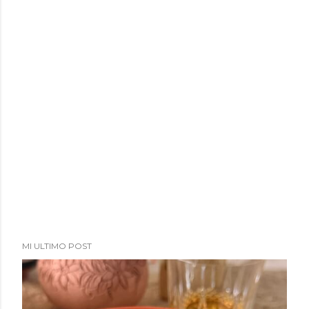
a
d
a
s
MI ULTIMO POST