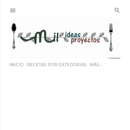
Ir al contenido principal
INICIO
RECETAS POR CATEGORIAS
MÁS…
E
n
t
r