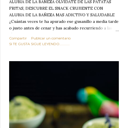
ALUBIA DE LA BAÑEZA OLVIDATE DE LAS PATATAS
FRITAS, DESCUBRE EL SNACK CRUJIENTE CON
ALUBIA DE LA BAÑEZA MAS ADICTIVO Y SALUDABLE
¿Cuántas veces te ha apurado ese gusanillo a media tarde
o justo antes de cenar y has acabado recurriendo a las
típicas patatas de bolsa, frutos secos fritos o snacks
Compartir
Publicar un comentario
ultraprocesados llenos de grasas saturadas y sodio?
SI TE GUSTA SIGUE LEYENDO............
Todos hemos estado ahí. Sin embargo, cuidarse no tiene
por qué significar renunciar al placer de un picoteo
sabroso, con ese toque tostado y crujiente que tanto nos
satisface. Estas alubias crujientes al horno van a cambiar
por completo tu forma de ver las legumbres. Olvídate de
asociar las alubias únicamente a los guisos tradicionales y
copiosos de invierno. Con esta receta simple pero
revolucionaria, transformaremos un ingrediente tan
humilde como la alubia de La Bañeza en un snack ligero,
dorado, cargado de proteína y 100% natural. Es el
sustituto perfecto a los frutos se...