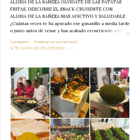
ALUBIA DE LA BAÑEZA OLVIDATE DE LAS PATATAS
FRITAS, DESCUBRE EL SNACK CRUJIENTE CON
ALUBIA DE LA BAÑEZA MAS ADICTIVO Y SALUDABLE
¿Cuántas veces te ha apurado ese gusanillo a media tarde
o justo antes de cenar y has acabado recurriendo a las
típicas patatas de bolsa, frutos secos fritos o snacks
Compartir
Publicar un comentario
ultraprocesados llenos de grasas saturadas y sodio?
SI TE GUSTA SIGUE LEYENDO............
Todos hemos estado ahí. Sin embargo, cuidarse no tiene
por qué significar renunciar al placer de un picoteo
sabroso, con ese toque tostado y crujiente que tanto nos
satisface. Estas alubias crujientes al horno van a cambiar
por completo tu forma de ver las legumbres. Olvídate de
asociar las alubias únicamente a los guisos tradicionales y
copiosos de invierno. Con esta receta simple pero
revolucionaria, transformaremos un ingrediente tan
humilde como la alubia de La Bañeza en un snack ligero,
dorado, cargado de proteína y 100% natural. Es el
sustituto perfecto a los frutos se...