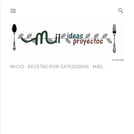
Ir al contenido principal
INICIO
RECETAS POR CATEGORIAS
MÁS…
E
n
t
r