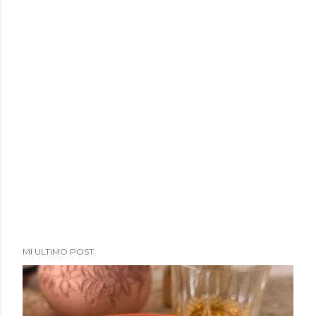
a
d
a
s
MI ULTIMO POST