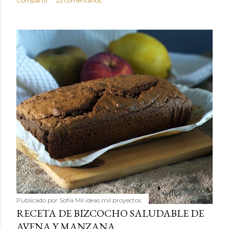
Compartir
23 comentarios
Publicado por
Sofía Mil ideas mil proyectos
RECETA DE BIZCOCHO SALUDABLE DE
AVENA Y MANZANA